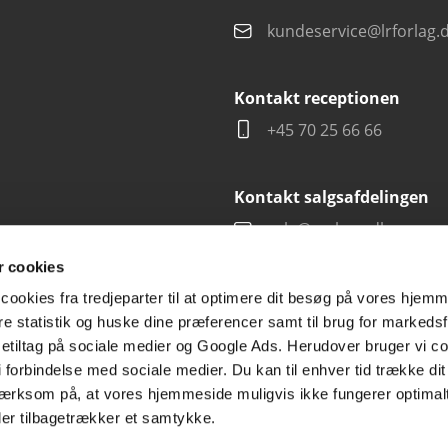
kundeservice@lrforlag.
Kontakt receptionen
+45 70 25 66 66
Kontakt salgsafdelingen
salg@carlsen.dk
 cookies
cookies fra tredjeparter til at optimere dit besøg på vores hjem
ere statistik og huske dine præferencer samt til brug for markedsf
tiltag på sociale medier og Google Ads. Herudover bruger vi coo
g i forbindelse med sociale medier. Du kan til enhver tid trække d
ærksom på, at vores hjemmeside muligvis ikke fungerer optimalt
ler tilbagetrækker et samtykke.