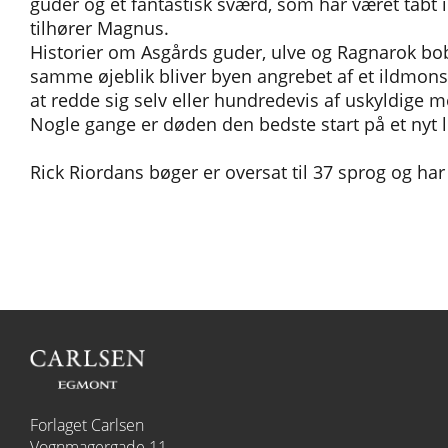
guder og et fantastisk sværd, som har været tabt 
tilhører Magnus.
Historier om Asgårds guder, ulve og Ragnarok b
samme øjeblik bliver byen angrebet af et ildmons
at redde sig selv eller hundredevis af uskyldige 
Nogle gange er døden den bedste start på et nyt li
Rick Riordans bøger er oversat til 37 sprog og ha
Forlaget Carlsen
Vognmagergade 11