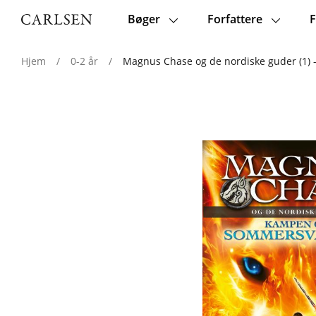
Bøger
Forfattere
F
Main
navigation
Hjem
/
0-2 år
/
Magnus Chase og de nordiske guder (1