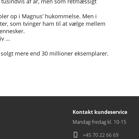
i tusindvis af år, men som retmæssigt
obler op i Magnus’ hukommelse. Men i
ter, som tvinger ham til at vælge mellem
mennesker.
v ...
r solgt mere end 30 millioner eksemplarer.
Kontakt kundeservice
Mandag-fredag kl. 10-15
+45 70 22 66 69