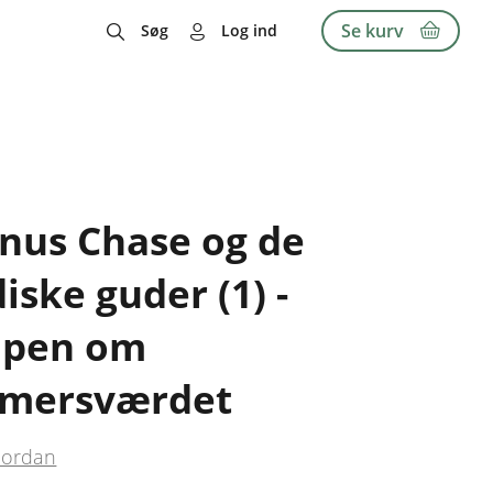
Se kurv
Søg
Log ind
nus Chase og de
iske guder (1) -
pen om
mersværdet
iordan