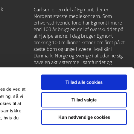
dk
Carlsen
er en del af Egmont, der er
Nordens største mediekoncern. Som
erhvervsdrivende fond har Egmont i mere
end 100 år brugt en del af overskuddet på
at hjælpe andre. I dag bruger Egmont
omkring 100 millioner kroner om året på at
støtte børn og unge i svære livsvilkår i
Danmark, Norge og Sverige i at udanne sig,
have en aktiv stemme i samfundet og
skabe et godt liv. Carlsen er en del af
Egmont via
Lindhardt og Ringhof
, som
også rummer L&R Uddannelse – et af
Tillad alle cookies
Danmarks førende læringshuse med
meside ved at
Alinea
,
GoTutor
(herunder i
Norge
),
øring, så vi
Tillad valgte
Praxis
,
Forstå
og
moxis
.
kies til at
it samtykke
Kun nødvendige cookies
, hvis du