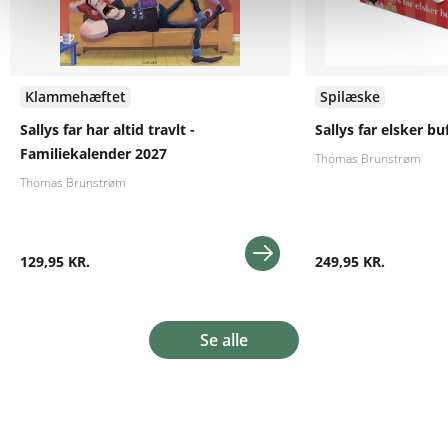
Klammehæftet
Spilæske
Sallys far har altid travlt -
Sallys far elsker bu
Familiekalender 2027
Thomas Brunstrøm
Thomas Brunstrøm
129,95 KR.
249,95 KR.
Se alle