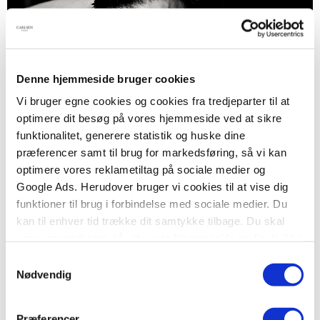
Denne hjemmeside bruger cookies
Vi bruger egne cookies og cookies fra tredjeparter til at
optimere dit besøg på vores hjemmeside ved at sikre
funktionalitet, generere statistik og huske dine
præferencer samt til brug for markedsføring, så vi kan
optimere vores reklametiltag på sociale medier og
Google Ads. Herudover bruger vi cookies til at vise dig
funktioner til brug i forbindelse med sociale medier. Du
kan til enhver tid trække dit samtykke tilbage. Du skal
være opmærksom på, at vores hjemmeside muligvis ikke
fungerer optimalt, hvis du ikke accepterer cookies eller
Samtykkevalg
tilbagetrækker et samtykke.
Nødvendig
Præferencer