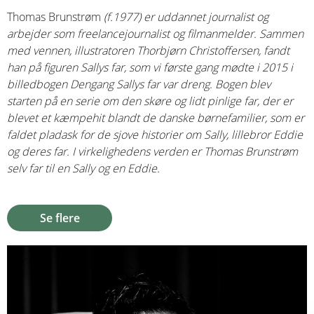
Thomas Brunstrøm
(f.1977) er uddannet journalist og
arbejder som freelancejournalist og filmanmelder. Sammen
med vennen, illustratoren Thorbjørn Christoffersen, fandt
han på figuren Sallys far, som vi første gang mødte i 2015 i
billedbogen Dengang Sallys far var dreng. Bogen blev
starten på en serie om den skøre og lidt pinlige far, der er
blevet et kæmpehit blandt de danske børnefamilier, som er
faldet pladask for de sjove historier om Sally, lillebror Eddie
og deres far. I virkelighedens verden er Thomas Brunstrøm
selv far til en Sally og en Eddie.
Se flere