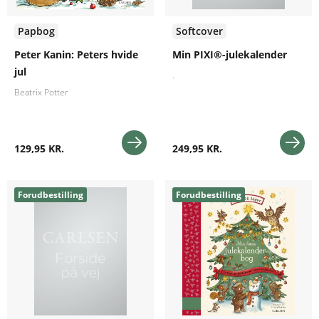
Papbog
Softcover
Peter Kanin: Peters hvide
Min PIXI®-julekalender
jul
.
Beatrix Potter
129,95 KR.
249,95 KR.
Forudbestilling
Forudbestilling