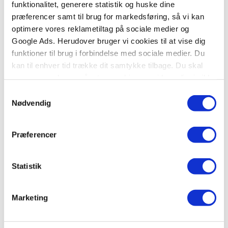
Hardcover
Klammehæftet
funktionalitet, generere statistik og huske dine
præferencer samt til brug for markedsføring, så vi kan
Winston redder julen
Paw Patrol aktivitetsbog
optimere vores reklametiltag på sociale medier og
med klistermærker (kolli
Alex T. Smith
Google Ads. Herudover bruger vi cookies til at vise dig
6)
funktioner til brug i forbindelse med sociale medier. Du
.
kan til enhver tid trække dit samtykke tilbage. Du skal
være opmærksom på, at vores hjemmeside muligvis ikke
299,95 KR.
239,70 KR.
fungerer optimalt, hvis du ikke accepterer cookies eller
Samtykkevalg
tilbagetrækker et samtykke.
Nødvendig
Forudbestilling
Forudbestilling
Præferencer
Statistik
Marketing
Hardcover
Papbog