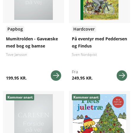
Papbog
Hardcover
Mumitrolden - Gaveæske
På eventyr med Peddersen
med bog og bamse
og Findus
Tove Jansson
Sven Nordqvist
Fra
199,95 KR.
249,95 KR.
Kommer snart
Kommer snart