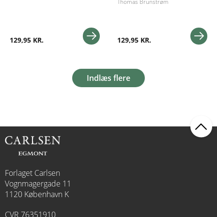
Thomas Brunstrøm
129,95 KR.
129,95 KR.
Indlæs flere
Forlaget Carlsen
Vognmagergade 11
1120 København K
CVR 76351910