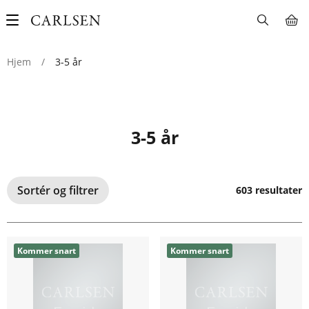
Main
navigation
Hjem
/
3-5 år
3-5 år
Sortér og filtrer
603 resultater
Kommer snart
Kommer snart