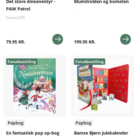
Det store dinoeventyr -
Mumitrolden og kometen
PAW Patrol
.
ViacomCBS
79,95 KR.
199,95 KR.
Forudbestilling
Forudbestilling
Papbog
Papbog
En fantastisk pop op-bog
Bamse Bjørn julekalender