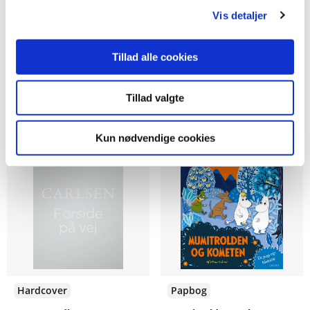
På opdagelse i
Min kæmpestore Peter
Vis detaljer
dinosaurernes verden
Plys findebog
Anna Claybourne
Disney
Tillad alle cookies
Tillad valgte
179,95 KR.
229,95 KR.
Kun nødvendige cookies
Forudbestilling
Forudbestilling
Hardcover
Papbog