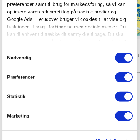
præferencer samt til brug for markedsføring, så vi kan
optimere vores reklametiltag på sociale medier og
Google Ads. Herudover bruger vi cookies til at vise dig
funktioner til brug i forbindelse med sociale medier. Du
kan til enhver tid trække dit samtykke tilbage. Du skal
være opmærksom på, at vores hjemmeside muligvis ikke
Hardcover
Hardcover
fungerer optimalt, hvis du ikke accepterer cookies eller
Samtykkevalg
Carlsens læsestart - På tur med Anna
Carlsens Læsestart 
tilbagetrækker et samtykke.
Nødvendig
og Otto: I tivoli
selv
Pia Aagensen
Sanne Haugaard
Kim Dalsgaard
Pia Aage
Præferencer
Statistik
79,95 KR.
169,95 KR.
Marketing
Se alle