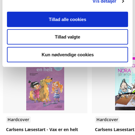
Vis detaljer
Tillad alle cookies
Tillad valgte
Andre har også købt
Kun nødvendige cookies
Forudbestilling
Hardcover
Hardcover
Carlsens Læsestart - Vax er en helt
Carlsens Læsestart