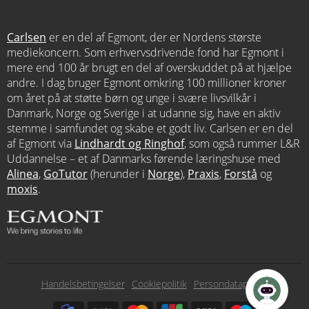
Carlsen
er en del af Egmont, der er Nordens største
mediekoncern. Som erhvervsdrivende fond har Egmont i
mere end 100 år brugt en del af overskuddet på at hjælpe
andre. I dag bruger Egmont omkring 100 millioner kroner
om året på at støtte børn og unge i svære livsvilkår i
Danmark, Norge og Sverige i at udanne sig, have en aktiv
stemme i samfundet og skabe et godt liv. Carlsen er en del
af Egmont via
Lindhardt og Ringhof
, som også rummer L&R
Uddannelse – et af Danmarks førende læringshuse med
Alinea
,
GoTutor
(herunder i
Norge
),
Praxis
,
Forstå
og
moxis
.
Subfooter
Handelsbetingelser
Cookiepolitik
Persondatapolitik
menu
Subfooter