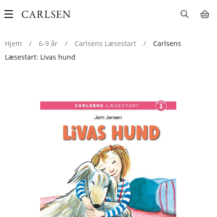
Main
navigation
Hjem
/
6-9 år
/
Carlsens Læsestart
/
Carlsens
Læsestart: Livas hund