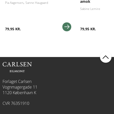
amok
Pia Aagensen
Sanne Haugaard
Sabine Lemire
79,95 KR.
79,95 KR.
Forlaget Carlsen
Vognmagergade 11
1120 København K
CVR 76351910