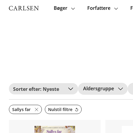
Bøger
Forfattere
F
Main
navigation
Aldersgruppe
Nyeste
Sallys far
Nulstil filtre