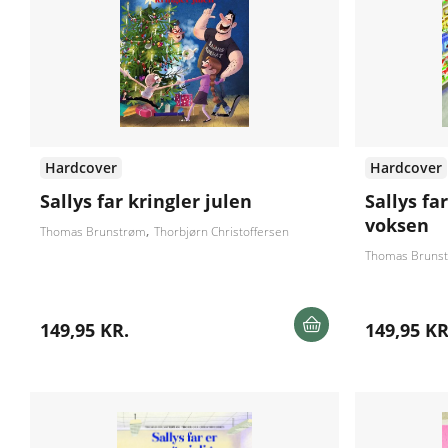
Hardcover
Hardcover
Sallys far kringler julen
Sallys fa
voksen
Thomas Brunstrøm
Thorbjørn Christoffersen
Thomas Bruns
149,95 KR.
149,95 KR