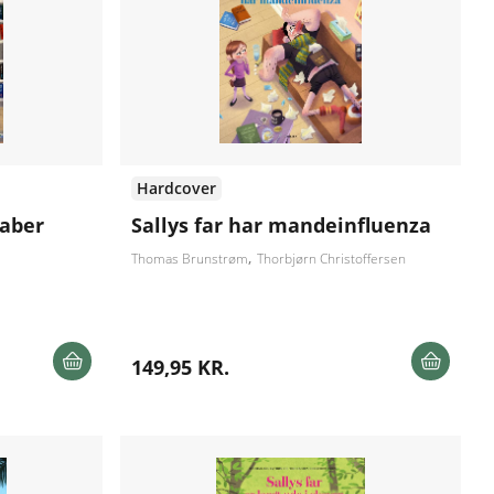
Hardcover
taber
Sallys far har mandeinfluenza
Thomas Brunstrøm
Thorbjørn Christoffersen
149,95 KR.