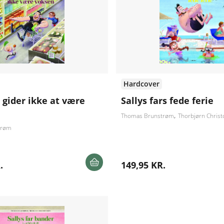
Hardcover
r gider ikke at være
Sallys fars fede ferie
Thomas Brunstrøm
Thorbjørn Christ
trøm
.
149,95 KR.