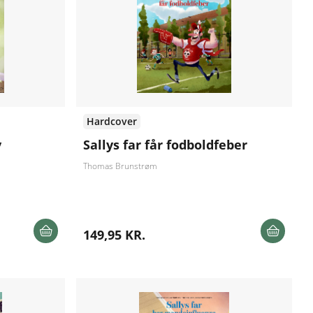
Hardcover
v
Sallys far får fodboldfeber
Thomas Brunstrøm
149,95 KR.