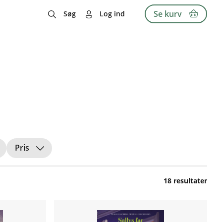
Se kurv
Søg
Log ind
Pris
18 resultater