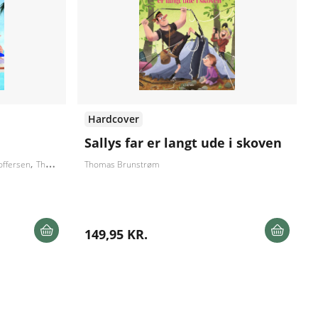
Hardcover
Sallys far er langt ude i skoven
offersen
Thorbjørn Christoffersen
Thomas Brunstrøm
149,95 KR.