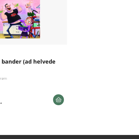
r bander (ad helvede
trøm
.