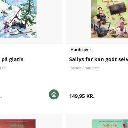
Hardcover
 på glatis
Sallys far kan godt sel
trøm
Thomas Brunstrøm
.
149,95 KR.