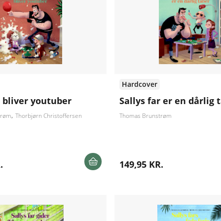
Hardcover
r bliver youtuber
Sallys far er en dårlig 
trøm
Thorbjørn Christoffersen
Thomas Brunstrøm
.
149,95 KR.