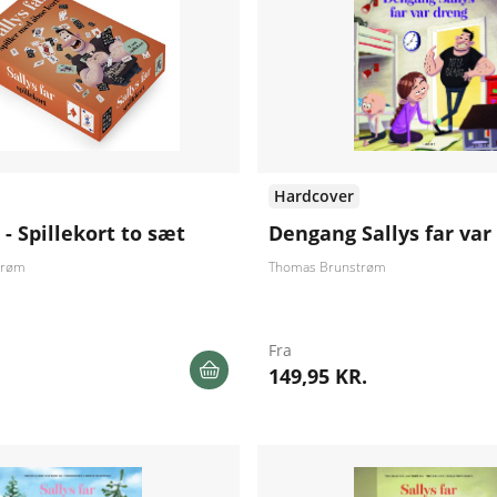
Hardcover
r - Spillekort to sæt
Dengang Sallys far var
trøm
Thomas Brunstrøm
Fra
149,95 KR.