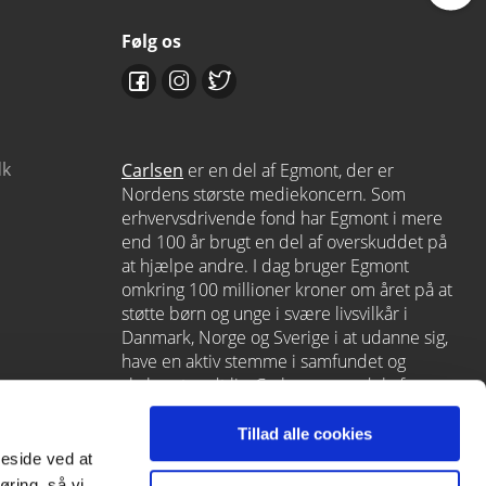
Følg os
dk
Carlsen
er en del af Egmont, der er
Nordens største mediekoncern. Som
erhvervsdrivende fond har Egmont i mere
end 100 år brugt en del af overskuddet på
at hjælpe andre. I dag bruger Egmont
omkring 100 millioner kroner om året på at
støtte børn og unge i svære livsvilkår i
Danmark, Norge og Sverige i at udanne sig,
have en aktiv stemme i samfundet og
skabe et godt liv. Carlsen er en del af
Egmont via
Lindhardt og Ringhof
, som
også rummer L&R Uddannelse – et af
Tillad alle cookies
Danmarks førende læringshuse med
meside ved at
Alinea
,
GoTutor
(herunder i
Norge
),
øring, så vi