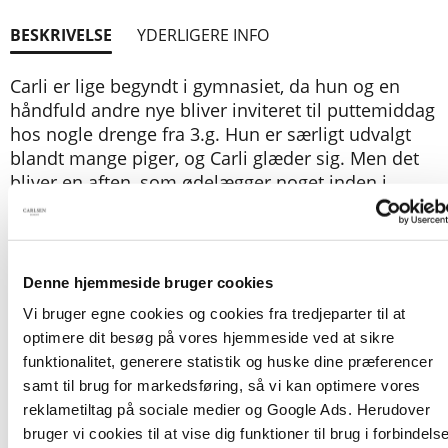
BESKRIVELSE
YDERLIGERE INFO
Carli er lige begyndt i gymnasiet, da hun og en
håndfuld andre nye bliver inviteret til puttemiddag
hos nogle drenge fra 3.g. Hun er særligt udvalgt
blandt mange piger, og Carli glæder sig. Men det
bliver en aften, som ødelægger noget inden i
hende, og kun naturen og Carlis egne urkrafter kan
få sårene til at heles igen. Bjørnen vågner.
Denne hjemmeside bruger cookies
Vi bruger egne cookies og cookies fra tredjeparter til at
En stærk og sanselig historie om at mærke sine
optimere dit besøg på vores hjemmeside ved at sikre
grænser og tage sin kraft tilbage.
funktionalitet, generere statistik og huske dine præferencer
samt til brug for markedsføring, så vi kan optimere vores
Bjørnen
er en del af serien CARLSENS
reklametiltag på sociale medier og Google Ads. Herudover
BILLEDNOVELLER, som er billedbøger til unge:
bruger vi cookies til at vise dig funktioner til brug i forbindels