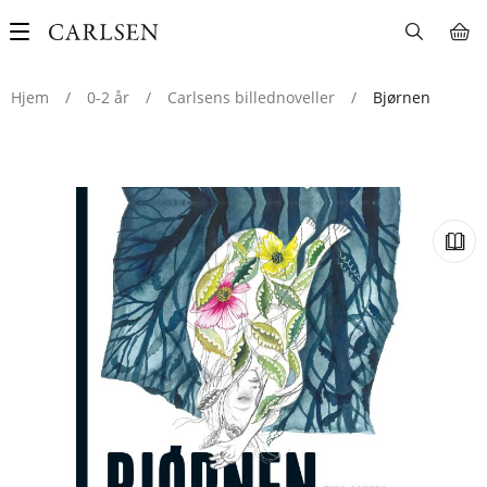
Main
navigation
Hjem
/
0-2 år
/
Carlsens billednoveller
/
Bjørnen