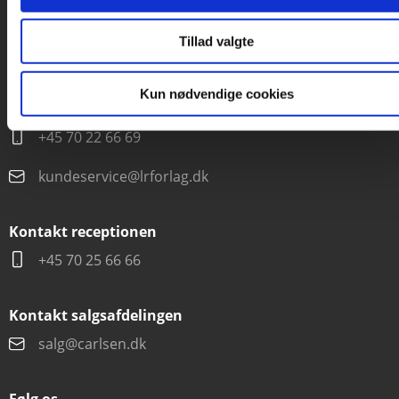
CVR 76351910
Tillad valgte
Kontakt kundeservice
Kun nødvendige cookies
Mandag-fredag kl. 10-15
+45 70 22 66 69
kundeservice@lrforlag.dk
Kontakt receptionen
+45 70 25 66 66
Kontakt salgsafdelingen
salg@carlsen.dk
Følg os