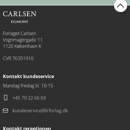
Forlaget Carlsen
Vognmagergade 11
Fornavn
1120 København K
CVR 76351910
Efternavn
Kontakt kundeservice
Mandag-fredag kl. 10-15
Email
*
+45 70 22 66 69
kundeservice@lrforlag.dk
Ja tak, jeg vil gerne modtage henvendelser fra
Forlaget Carlsen via e-mail.
Kontakt receptionen