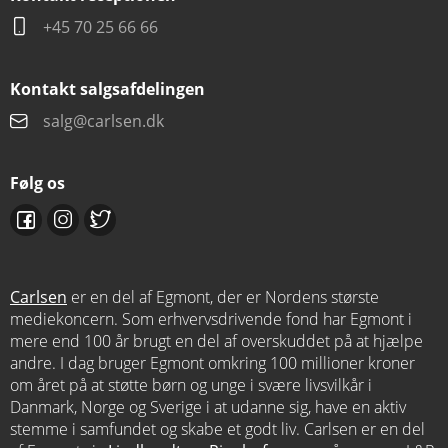
Markedsføringen skræddersyes personligt til dig på baggrund af de
+45 70 25 66 66
produkter, du viser interesse for hos Forlaget Carlsen (besøgs- og
søgehistorik), på baggrund af tidligere køb (købshistorik) samt dine
Kontakt salgsafdelingen
kontaktoplysninger.
salg@carlsen.dk
Jeg accepterer derudover, at Forlaget Carlsen indsamler
Følg os
oplysninger om læsning af og interaktion med
markedsføringsmeddelelser. Du kan læse mere herom i vores
cookiepolitik.
Forlaget Carlsen må bruge samtykket til at spørge, om du ønsker at
Carlsen
er en del af Egmont, der er Nordens største
opdatere dit samtykke, herunder mht. nye produkter eller
mediekoncern. Som erhvervsdrivende fond har Egmont i
kontaktformer.
mere end 100 år brugt en del af overskuddet på at hjælpe
andre. I dag bruger Egmont omkring 100 millioner kroner
om året på at støtte børn og unge i svære livsvilkår i
Du kan læse mere om vores behandling af dine personoplysninger,
Danmark, Norge og Sverige i at udanne sig, have en aktiv
herunder logikken bag profilering og målretning af vores
stemme i samfundet og skabe et godt liv. Carlsen er en del
henvendelser i vores
Privatlivspolitik
.