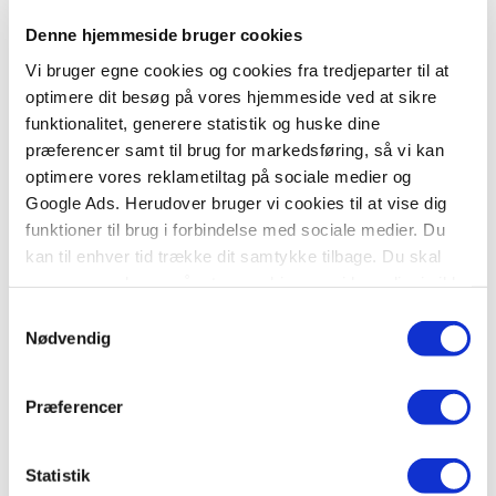
Denne hjemmeside bruger cookies
Vi støtter børn og unge
Vi bruger egne cookies og cookies fra tredjeparter til at
optimere dit besøg på vores hjemmeside ved at sikre
Forlaget Carlsen og Lindhardt og
funktionalitet, generere statistik og huske dine
Ringhof er en del af Egmont, som
præferencer samt til brug for markedsføring, så vi kan
er Danmarks største
optimere vores reklametiltag på sociale medier og
Google Ads. Herudover bruger vi cookies til at vise dig
mediekoncern. Egmont har fortalt
funktioner til brug i forbindelse med sociale medier. Du
historier i over 100 år, laver film i
kan til enhver tid trække dit samtykke tilbage. Du skal
Oscarklasse og fortæller historier
være opmærksom på, at vores hjemmeside muligvis ikke
gennem nyheder, bøger og
fungerer optimalt, hvis du ikke accepterer cookies eller
Samtykkevalg
magasiner. Egmont er en dansk
tilbagetrækker et samtykke.
Nødvendig
fond, som hvert år giver 100
millioner kroner til børn og unge,
Præferencer
der har det svært.
Statistik
LÆS MERE