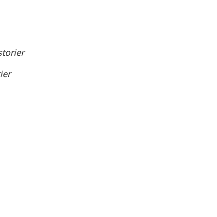
torier
ier