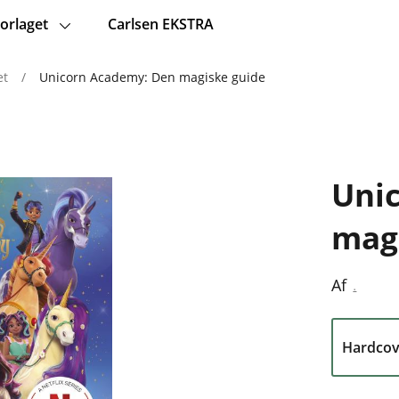
orlaget
Carlsen EKSTRA
et
/
Unicorn Academy: Den magiske guide
Uni
mag
.
Af
Hardcov