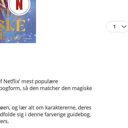
1
 Netflix’ mest populære
 i bogform, så den matcher den magiske
en, og lær alt om karaktererne, deres
dfolde sig i denne farverige guidebog,
ers.