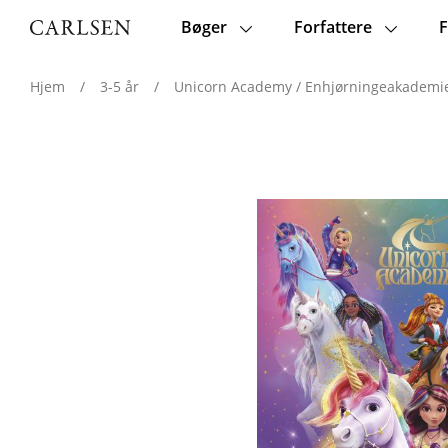
Bøger
Forfattere
F
Main
navigation
Hjem
/
3-5 år
/
Unicorn Academy / Enhjørningeakademi