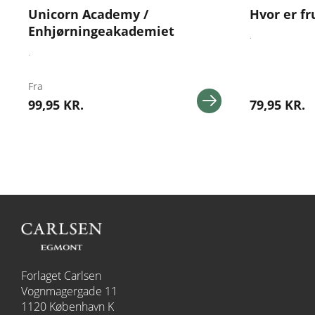
Unicorn Academy /
Hvor er fr
Enhjørningeakademiet
.
.
Fra
99,95 KR.
79,95 KR.
Forlaget Carlsen
Vognmagergade 11
1120 København K