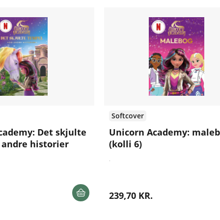
Softcover
cademy: Det skjulte
Unicorn Academy: male
 andre historier
(kolli 6)
.
239,70 KR.