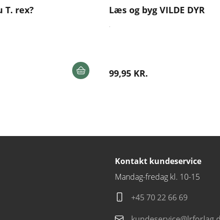
u T. rex?
Læs og byg VILDE DYR
.
99,95 KR.
Kontakt kundeservice
Mandag-fredag kl. 10-15
+45 70 22 66 69
kundeservice@lrforlag.