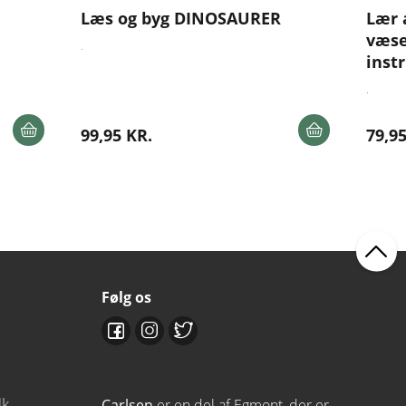
Læs og byg DINOSAURER
Lær 
væse
.
inst
.
99,95 KR.
79,95
Følg os
dk
Carlsen
er en del af Egmont, der er