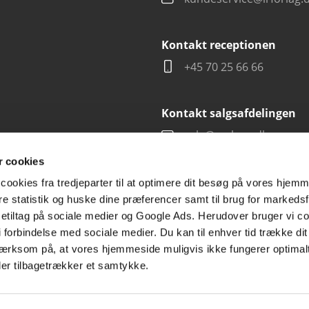
Kontakt receptionen
+45 70 25 66 66
Kontakt salgsafdelingen
salg@carlsen.dk
 cookies
cookies fra tredjeparter til at optimere dit besøg på vores hjem
ere statistik og huske dine præferencer samt til brug for markedsf
tiltag på sociale medier og Google Ads. Herudover bruger vi coo
g i forbindelse med sociale medier. Du kan til enhver tid trække d
ærksom på, at vores hjemmeside muligvis ikke fungerer optimalt
ler tilbagetrækker et samtykke.