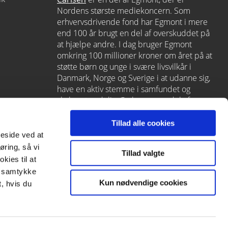
Nordens største mediekoncern. Som
erhvervsdrivende fond har Egmont i mere
end 100 år brugt en del af overskuddet på
at hjælpe andre. I dag bruger Egmont
omkring 100 millioner kroner om året på at
støtte børn og unge i svære livsvilkår i
Danmark, Norge og Sverige i at udanne sig,
have en aktiv stemme i samfundet og
skabe et godt liv. Carlsen er en del af
Egmont via
Lindhardt og Ringhof
, som
også rummer L&R Uddannelse – et af
Tillad alle cookies
Danmarks førende læringshuse med
meside ved at
Alinea
,
GoTutor
(herunder i
Norge
),
øring, så vi
Tillad valgte
Praxis
,
Forstå
og
moxis
.
kies til at
it samtykke
Kun nødvendige cookies
, hvis du