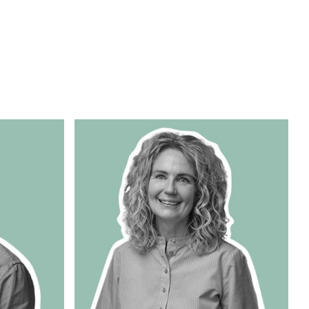
Se kurv
Søg
Log ind