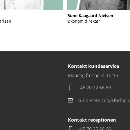
Rune Kaagaard Nielsen
arlsen
Økonomidirektør
Kontakt kundeservice
Mandag-fredag kl. 10-15
+45 70 22 66 69
kundeservice@lrforlag.
Kontakt receptionen
+45 70 25 66 66