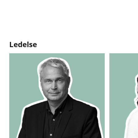
Bøger
Forfattere
F
Main
navigation
Ledelse