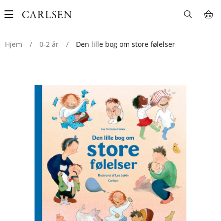
Main
navigation
Hjem
/
0-2 år
/
Den lille bog om store følelser