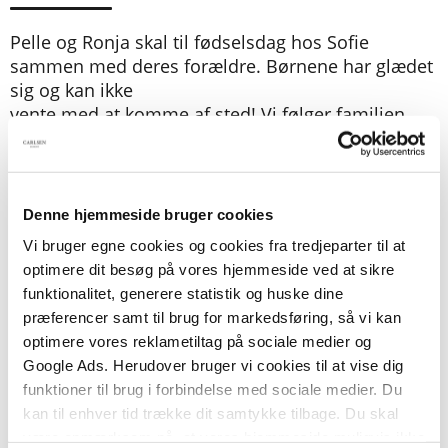
Pelle og Ronja skal til fødselsdag hos Sofie
sammen med deres forældre. Børnene har glædet
sig og kan ikke
vente med at komme af sted! Vi følger familien
dagen igennem og oplever alle de følelser, som
opstår i mødet med de andre børn og voksne, lige
fra spænding og utålmodighed til jalousi og
stolthed.
Denne hjemmeside bruger cookies
Bogen hjælper og støtter barnets følelsesmæssige
Vi bruger egne cookies og cookies fra tredjeparter til at
udvikling og indeholder forslag til samtaler og leg,
optimere dit besøg på vores hjemmeside ved at sikre
så barnet kan forholde sig aktivt til egne og andres
funktionalitet, generere statistik og huske dine
følelser samt konflikter fra hverdagen. På den
præferencer samt til brug for markedsføring, så vi kan
måde bliver det lettere for barnet at forstå og
optimere vores reklametiltag på sociale medier og
regulere sine følelser, hvilket skaber grobund for
Google Ads. Herudover bruger vi cookies til at vise dig
et solidt selvværd og et liv i balance.
funktioner til brug i forbindelse med sociale medier. Du
kan til enhver tid trække dit samtykke tilbage. Du skal
Bestselleren
Den lille bog om store følelser
udkom
være opmærksom på, at vores hjemmeside muligvis ikke
første gang i 2016 og findes nu i en ny, opdateret