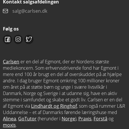
Kontakt salgsafdelingen
salg@carlsen.dk
Følg os
Carlsen
er en del af Egmont, der er Nordens største
mediekoncern. Som erhvervsdrivende fond har Egmont i
mere end 100 år brugt en del af overskuddet på at hjælpe
andre. I dag bruger Egmont omkring 100 millioner kroner
om året på at støtte børn og unge i svære livsvilkår i
Danmark, Norge og Sverige i at udanne sig, have en aktiv
stemme i samfundet og skabe et godt liv. Carlsen er en del
af Egmont via
Lindhardt og Ringhof
, som også rummer L&R
Uddannelse – et af Danmarks førende læringshuse med
Alinea
,
GoTutor
(herunder i
Norge
),
Praxis
,
Forstå
og
moxis
.