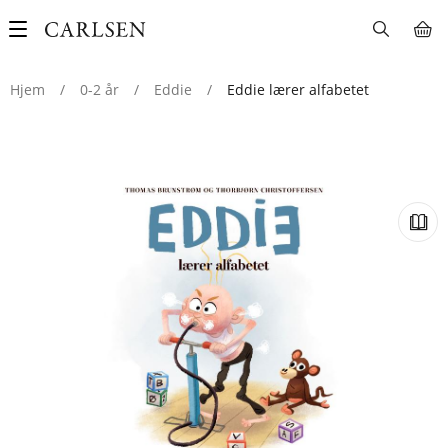
Main
navigation
Hjem
/
0-2 år
/
Eddie
/
Eddie lærer alfabetet