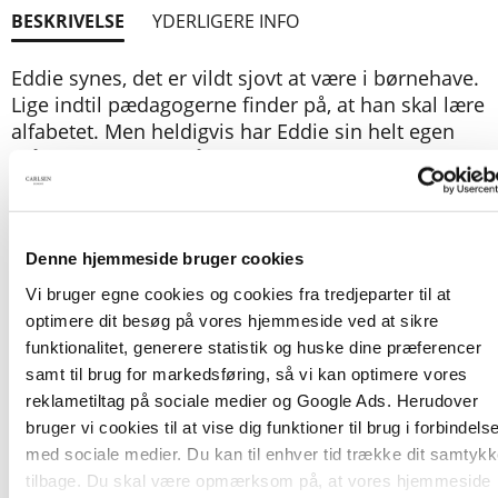
BESKRIVELSE
YDERLIGERE INFO
Eddie synes, det er vildt sjovt at være i børnehave.
Lige indtil pædagogerne finder på, at han skal lære
alfabetet. Men heldigvis har Eddie sin helt egen
måde at lære ting på.
EDDIE-bøgerne er en ny serie til de mindste med
den populære lillebror fra SALLYS FAR. Fortalt af
Denne hjemmeside bruger cookies
Thomas Brunstrøm og tegnet af Thorbjørn
Vi bruger egne cookies og cookies fra tredjeparter til at
Christoffersen.
optimere dit besøg på vores hjemmeside ved at sikre
funktionalitet, generere statistik og huske dine præferencer
samt til brug for markedsføring, så vi kan optimere vores
reklametiltag på sociale medier og Google Ads. Herudover
Fra ca. 2 år
bruger vi cookies til at vise dig funktioner til brug i forbindels
med sociale medier. Du kan til enhver tid trække dit samtyk
tilbage. Du skal være opmærksom på, at vores hjemmeside