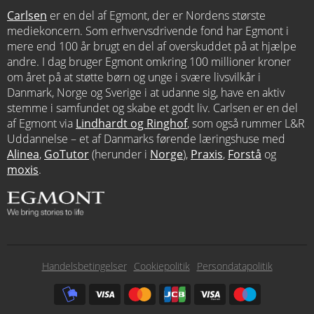
Carlsen
er en del af Egmont, der er Nordens største
mediekoncern. Som erhvervsdrivende fond har Egmont i
mere end 100 år brugt en del af overskuddet på at hjælpe
andre. I dag bruger Egmont omkring 100 millioner kroner
om året på at støtte børn og unge i svære livsvilkår i
Danmark, Norge og Sverige i at udanne sig, have en aktiv
stemme i samfundet og skabe et godt liv. Carlsen er en del
af Egmont via
Lindhardt og Ringhof
, som også rummer L&R
Uddannelse – et af Danmarks førende læringshuse med
Alinea
,
GoTutor
(herunder i
Norge
),
Praxis
,
Forstå
og
moxis
.
Subfooter
Handelsbetingelser
Cookiepolitik
Persondatapolitik
menu
Subfooter
payment