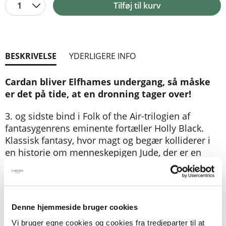
1
Tilføj til kurv
BESKRIVELSE
YDERLIGERE INFO
Cardan bliver Elfhames undergang, så måske
er det på tide, at en dronning tager over!
3. og sidste bind i Folk of the Air-trilogien af
fantasygenrens eminente fortæller Holly Black.
Klassisk fantasy, hvor magt og begær kolliderer i
en historie om menneskepigen Jude, der er en
udstødt, men tålt, outsider i elvernes land.
Jude er sendt i eksil i menneskeverden og sidder
nu som dronning af intet. Hun ulmer af had og vil
Denne hjemmeside bruger cookies
hævne sig på dem, der har fået fjernet hende fra
den magtfulde position i Faerie. Der kommer
Vi bruger egne cookies og cookies fra tredjeparter til at