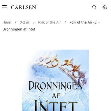
Main
navigation
Hjem
/
0-2 år
/
Folk of the Air
/
Folk of the Air (3) -
Dronningen af intet