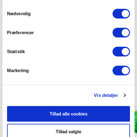
fungerer optimalt, hvis du ikke accepterer cookies eller
Samtykkevalg
tilbagetrækker et samtykke.
Nødvendig
79,95 KR.
79,95 KR.
Præferencer
Statistik
Marketing
Andre har også købt
Vis detaljer
Forudbestilling
Tillad alle cookies
Tillad valgte