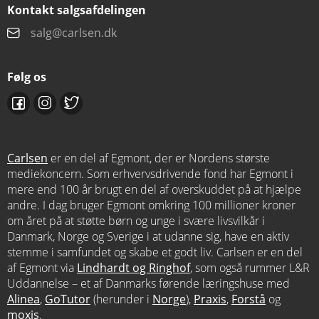
Kontakt salgsafdelingen
salg@carlsen.dk
Følg os
Carlsen
er en del af Egmont, der er Nordens største
mediekoncern. Som erhvervsdrivende fond har Egmont i
mere end 100 år brugt en del af overskuddet på at hjælpe
andre. I dag bruger Egmont omkring 100 millioner kroner
om året på at støtte børn og unge i svære livsvilkår i
Danmark, Norge og Sverige i at udanne sig, have en aktiv
stemme i samfundet og skabe et godt liv. Carlsen er en del
af Egmont via
Lindhardt og Ringhof
, som også rummer L&R
Uddannelse – et af Danmarks førende læringshuse med
Alinea
,
GoTutor
(herunder i
Norge
),
Praxis
,
Forstå
og
moxis
.