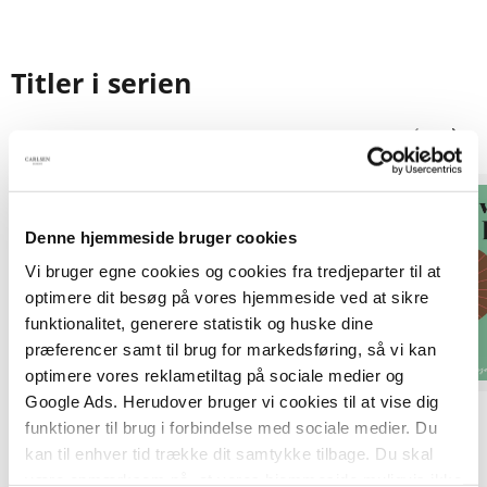
Titler i serien
Denne hjemmeside bruger cookies
Vi bruger egne cookies og cookies fra tredjeparter til at
optimere dit besøg på vores hjemmeside ved at sikre
funktionalitet, generere statistik og huske dine
præferencer samt til brug for markedsføring, så vi kan
optimere vores reklametiltag på sociale medier og
Google Ads. Herudover bruger vi cookies til at vise dig
Papbog
Papbog
funktioner til brug i forbindelse med sociale medier. Du
Hvor er fru T. rex?
Hvor er hr. Løve?
kan til enhver tid trække dit samtykke tilbage. Du skal
være opmærksom på, at vores hjemmeside muligvis ikke
.
Ingela P. Arrhenius