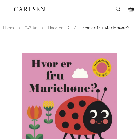
Main
navigation
Hjem
/
0-2 år
/
Hvor er …?
/
Hvor er fru Mariehøne?