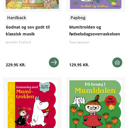
Hardback
Papbog
Godnat og sov godt til
Mumitrolden og
klassisk musik
fødselsdagsoverraskelsen
Jennifer Eckford
Tove Jansson
229,95 KR.
129,95 KR.