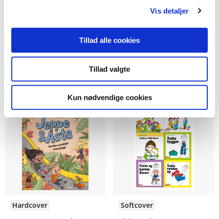
Plets båd
Pixi®-serie 110: Peter
Vis detaljer
Pedal (kolli 48)
Eric Hill
Margaret Rey og H.A. Rey
Tillad alle cookies
Tillad valgte
99,95 KR.
621,60 KR.
Kun nødvendige cookies
Hardcover
Softcover