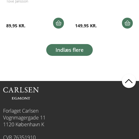
Tove Jansson
89,95 KR.
149,95 KR.
Indlæs flere
Forlaget Carlsen
Vognmagergade 11
1120 København K
CVR 76351910