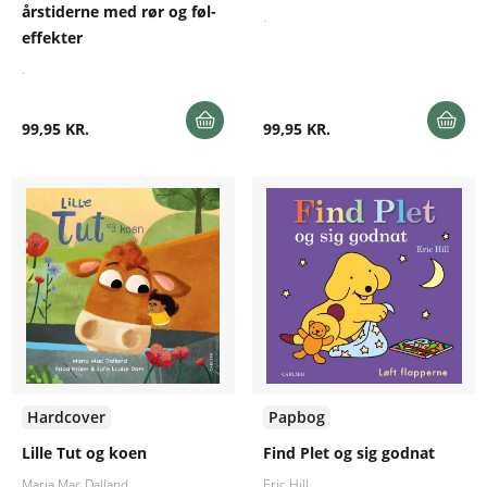
årstiderne med rør og føl-
.
effekter
.
99,95 KR.
99,95 KR.
Hardcover
Papbog
Lille Tut og koen
Find Plet og sig godnat
Maria Mac Dalland
Eric Hill