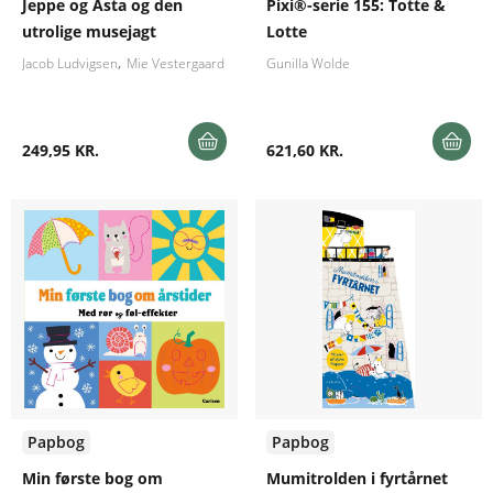
Jeppe og Asta og den
Pixi®-serie 155: Totte &
utrolige musejagt
Lotte
Jacob Ludvigsen
Mie Vestergaard
Gunilla Wolde
249,95 KR.
621,60 KR.
Papbog
Papbog
Min første bog om
Mumitrolden i fyrtårnet