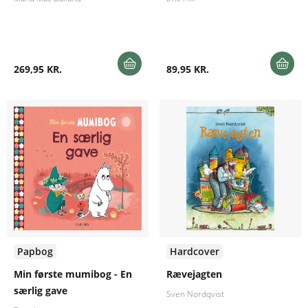
269,95 KR.
89,95 KR.
Papbog
Hardcover
Min første mumibog - En
Rævejagten
særlig gave
Sven Nordqvist