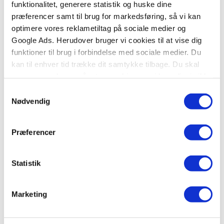
Hardcover
Papbog
funktionalitet, generere statistik og huske dine
præferencer samt til brug for markedsføring, så vi kan
Min egen Totte-bog
Hvem gemmer sig i Zoo,
optimere vores reklametiltag på sociale medier og
Plet?
Gunilla Wolde
Google Ads. Herudover bruger vi cookies til at vise dig
Eric Hill
funktioner til brug i forbindelse med sociale medier. Du
kan til enhver tid trække dit samtykke tilbage. Du skal
være opmærksom på, at vores hjemmeside muligvis ikke
199,95 KR.
129,95 KR.
fungerer optimalt, hvis du ikke accepterer cookies eller
Samtykkevalg
tilbagetrækker et samtykke.
Nødvendig
Præferencer
Statistik
Marketing
Papbog
Klammehæftet