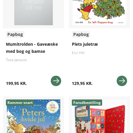
Papbog
Papbog
Mumitrolden - Gaveæske
Plets juletræ
med bog og bamse
Eric Hill
Tove Jansson
199,95 KR.
129,95 KR.
Kommer snart
Forudbestilling