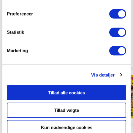
Præferencer
Statistik
Marketing
Andre har også købt
Vis detaljer
Tillad alle cookies
Tillad valgte
Kun nødvendige cookies
Papbog
Spilæske