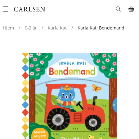
Main
navigation
Hjem
/
0-2 år
/
Karla Kat
/
Karla Kat: Bondemand