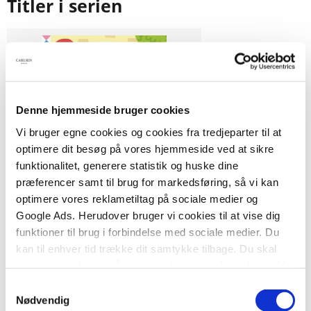
Titler i serien
Denne hjemmeside bruger cookies
Vi bruger egne cookies og cookies fra tredjeparter til at
optimere dit besøg på vores hjemmeside ved at sikre
funktionalitet, generere statistik og huske dine
Papbog
præferencer samt til brug for markedsføring, så vi kan
optimere vores reklametiltag på sociale medier og
Karla Kat: Læge
Google Ads. Herudover bruger vi cookies til at vise dig
.
funktioner til brug i forbindelse med sociale medier. Du
kan til enhver tid trække dit samtykke tilbage. Du skal
være opmærksom på, at vores hjemmeside muligvis ikke
fungerer optimalt, hvis du ikke accepterer cookies eller
Samtykkevalg
89,95 KR.
tilbagetrækker et samtykke.
Nødvendig