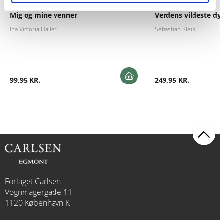
Mig og mine venner
Verdens vildeste d
Ina Victoria Haller
Sebastian Klein
99,95 KR.
249,95 KR.
Forlaget Carlsen
Vognmagergade 11
1120 København K