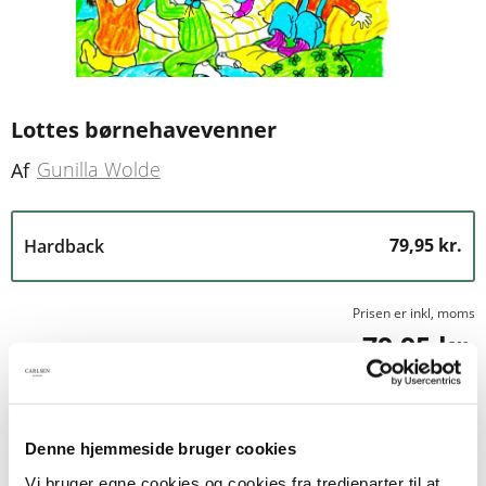
Lottes børnehavevenner
Gunilla Wolde
Af
79,95 kr.
Hardback
Prisen er inkl, moms
79,95 kr.
1
Tilføj til kurv
Denne hjemmeside bruger cookies
Vi bruger egne cookies og cookies fra tredjeparter til at