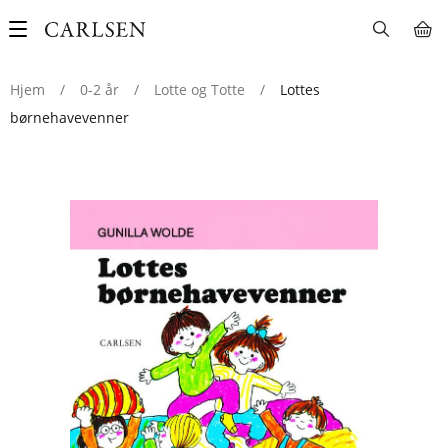
Main
navigation
Hjem
/
0-2 år
/
Lotte og Totte
/
Lottes
børnehavevenner