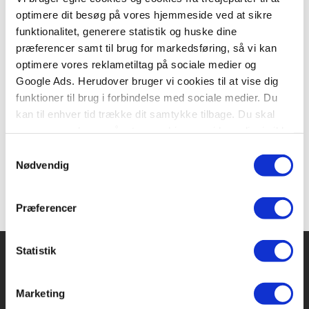
optimere dit besøg på vores hjemmeside ved at sikre
BESKRIVELSE
YDERLIGERE INFO
funktionalitet, generere statistik og huske dine
præferencer samt til brug for markedsføring, så vi kan
Lotte-bøgerne om børns store og små glæder og
optimere vores reklametiltag på sociale medier og
oplevelser i hverdagen.
Google Ads. Herudover bruger vi cookies til at vise dig
funktioner til brug i forbindelse med sociale medier. Du
kan til enhver tid trække dit samtykke tilbage. Du skal
være opmærksom på, at vores hjemmeside muligvis ikke
fungerer optimalt, hvis du ikke accepterer cookies eller
Samtykkevalg
tilbagetrækker et samtykke.
Nødvendig
Præferencer
Statistik
Marketing
Forlaget Carlsen