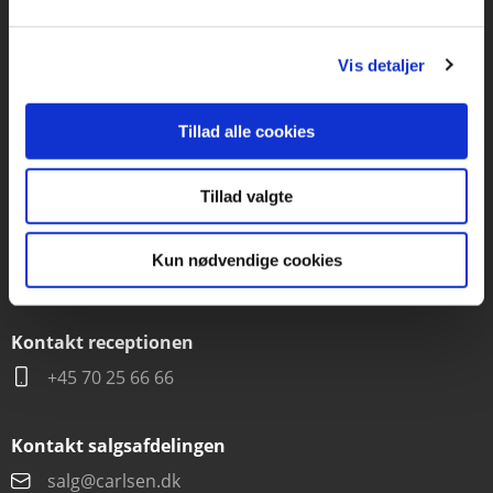
Vognmagergade 11
1120 København K
Vis detaljer
CVR 76351910
Tillad alle cookies
Kontakt kundeservice
Mandag-fredag kl. 10-15
Tillad valgte
+45 70 22 66 69
Kun nødvendige cookies
kundeservice@lrforlag.dk
Kontakt receptionen
+45 70 25 66 66
Kontakt salgsafdelingen
salg@carlsen.dk