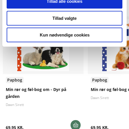
Tillad alle cookies
Andre har også købt
Tillad valgte
Kun nødvendige cookies
Papbog
Papbog
Min rør og føl-bog om - Dyr på
Min rør og føl-bog
gården
Dawn Sirett
Dawn Sirett
69,95 KR.
69,95 KR.