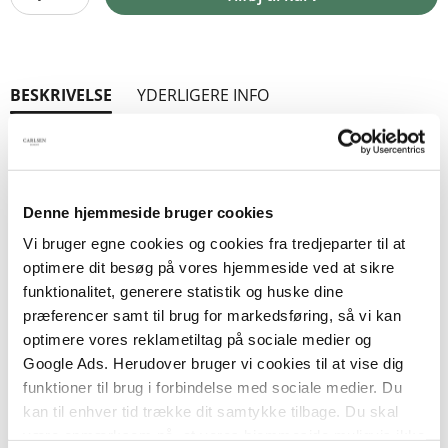
BESKRIVELSE
YDERLIGERE INFO
Mumifar og Mumidalen lever videre i de tre næste
romaner i Tove Janssons vidunderlige romanserie
fra Mumidalen.
Denne hjemmeside bruger cookies
Vi bruger egne cookies og cookies fra tredjeparter til at
I 1950 udkom “Mumirfars erindringsbog”. Her
optimere dit besøg på vores hjemmeside ved at sikre
afslører Mumifar, at han i virkeligheden er et
funktionalitet, generere statistik og huske dine
hittebarn, født under helt usædvanlige stjerner og
præferencer samt til brug for markedsføring, så vi kan
optimere vores reklametiltag på sociale medier og
opdraget i Hemulernes strenge børnehjem.
Google Ads. Herudover bruger vi cookies til at vise dig
funktioner til brug i forbindelse med sociale medier. Du
I “Farlig midsommer” fra 1954 rammer en mægtig
kan til enhver tid trække dit samtykke tilbage. Du skal
flodbølge Mumidalen, og Mumifamiliens elskede
være opmærksom på, at vores hjemmeside muligvis ikke