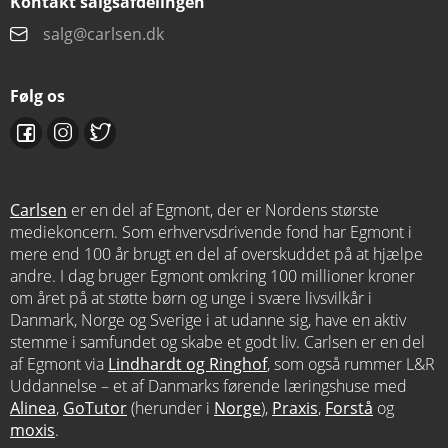
Kontakt salgsafdelingen
salg@carlsen.dk
Følg os
Carlsen
er en del af Egmont, der er Nordens største
mediekoncern. Som erhvervsdrivende fond har Egmont i
mere end 100 år brugt en del af overskuddet på at hjælpe
andre. I dag bruger Egmont omkring 100 millioner kroner
om året på at støtte børn og unge i svære livsvilkår i
Danmark, Norge og Sverige i at udanne sig, have en aktiv
stemme i samfundet og skabe et godt liv. Carlsen er en del
af Egmont via
Lindhardt og Ringhof
, som også rummer L&R
Uddannelse – et af Danmarks førende læringshuse med
Alinea
,
GoTutor
(herunder i
Norge
),
Praxis
,
Forstå
og
moxis
.