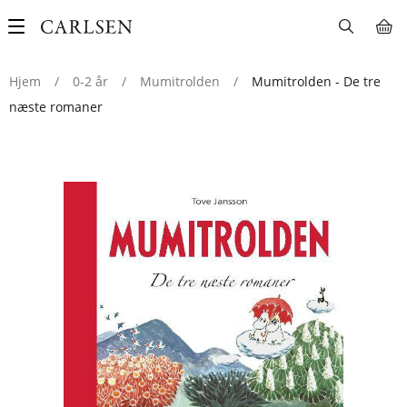
Main
navigation
Hjem
/
0-2 år
/
Mumitrolden
/
Mumitrolden - De tre
næste romaner