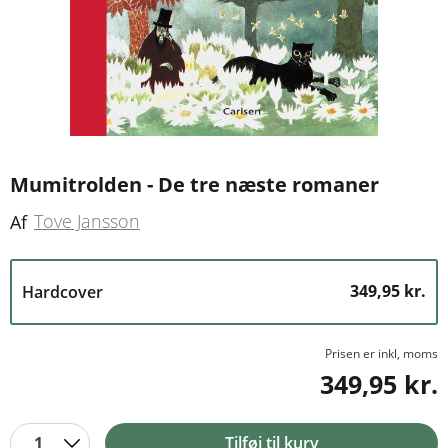
Mumitrolden - De tre næste romaner
Tove Jansson
Af
349,95 kr.
Hardcover
Prisen er inkl, moms
349,95 kr.
1
Tilføj til kurv