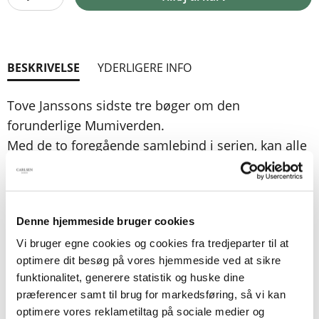
BESKRIVELSE
YDERLIGERE INFO
Tove Janssons sidste tre bøger om den
forunderlige Mumiverden.
Med de to foregående samlebind i serien, kan alle
ni Mumiromaner
læses samlet af alle store og små Mumielskere.
Denne hjemmeside bruger cookies
I Det usynlige barn møder vi hele det besynderlige
galleri af homser, filifjonker,
Vi bruger egne cookies og cookies fra tredjeparter til at
optimere dit besøg på vores hjemmeside ved at sikre
hemuler, gafser og hattifnatter. Og ikke mindst
funktionalitet, generere statistik og huske dine
Ninni, der er så forskræmt og
præferencer samt til brug for markedsføring, så vi kan
selvudslettende, at hun i bogstaveligste forstand
optimere vores reklametiltag på sociale medier og