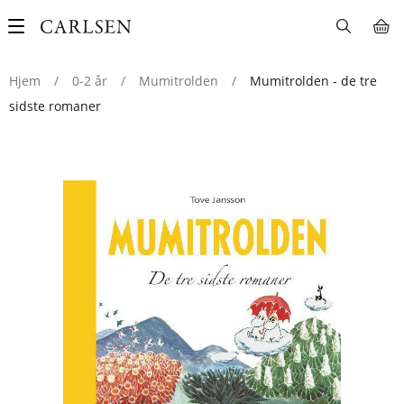
Main
navigation
Hjem
/
0-2 år
/
Mumitrolden
/
Mumitrolden - de tre
sidste romaner