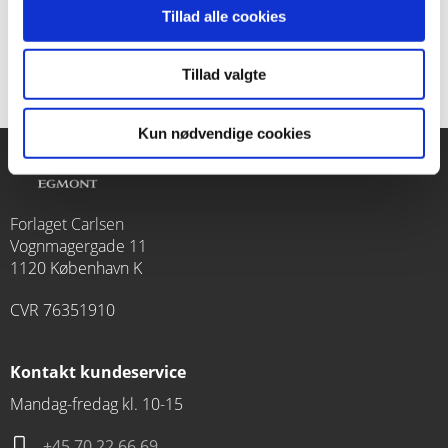
Med forord af Anna Bro, dramatiker og Mumifan
Tillad alle cookies
Tillad valgte
Kun nødvendige cookies
Forlaget Carlsen
Vognmagergade 11
1120 København K
CVR 76351910
Kontakt kundeservice
Mandag-fredag kl. 10-15
+45 70 22 66 69