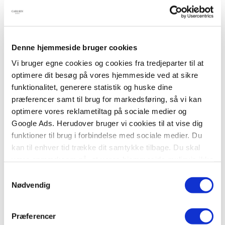
BESKRIVELSE
YDERLIGERE INFO
Denne hjemmeside bruger cookies
Vi bruger egne cookies og cookies fra tredjeparter til at
En meget fantasifuld ræveskræmmer.
optimere dit besøg på vores hjemmeside ved at sikre
funktionalitet, generere statistik og huske dine
Peddersen og katten Findus har meget travlt!
præferencer samt til brug for markedsføring, så vi kan
Ræven har taget en af naboens høns, og nu gælder
optimere vores reklametiltag på sociale medier og
det om at finde ud af, hvordan man bedst narrer
Google Ads. Herudover bruger vi cookies til at vise dig
ræven, næste gang den kommer på besøg.
funktioner til brug i forbindelse med sociale medier. Du
Deres fantasi er utrolig, og i fællesskab får de lavet
kan til enhver tid trække dit samtykke tilbage. Du skal
en opfindelse, der viser sig at kunne skræmme
være opmærksom på, at vores hjemmeside muligvis ikke
hvem som helst væk.
fungerer optimalt, hvis du ikke accepterer cookies eller
Samtykkevalg
tilbagetrækker et samtykke.
Nødvendig
Endnu en skøn historie om den finurlige kat og
hans herre.
Præferencer