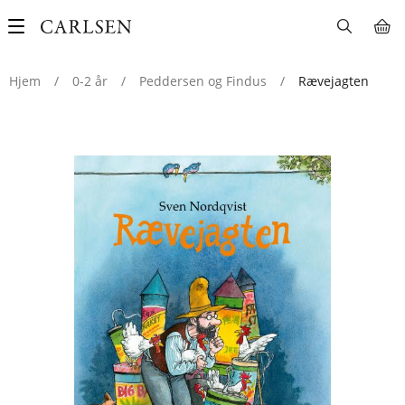
Main
navigation
Hjem
/
0-2 år
/
Peddersen og Findus
/
Rævejagten