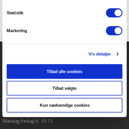
Fra 4 år.
Statistik
Marketing
Vis detaljer
Forlaget Carlsen
Tillad alle cookies
Vognmagergade 11
1120 København K
Tillad valgte
CVR 76351910
Kun nødvendige cookies
Kontakt kundeservice
Mandag-fredag kl. 10-15