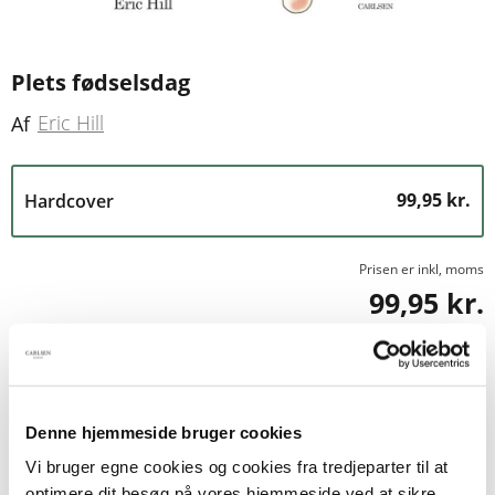
Plets fødselsdag
Eric Hill
Af
99,95 kr.
Hardcover
Prisen er inkl, moms
99,95 kr.
1
Tilføj til kurv
Denne hjemmeside bruger cookies
Vi bruger egne cookies og cookies fra tredjeparter til at
BESKRIVELSE
YDERLIGERE INFO
optimere dit besøg på vores hjemmeside ved at sikre