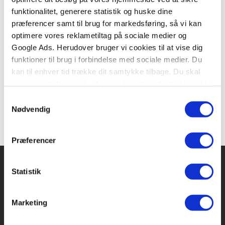
funktionalitet, generere statistik og huske dine
Plet har inviteret sine venner til fødselsdag. Det er
præferencer samt til brug for markedsføring, så vi kan
selvfølgelig en dag med hyggeligt samvær med
optimere vores reklametiltag på sociale medier og
dem ...
Google Ads. Herudover bruger vi cookies til at vise dig
En løft og kig bog med masser af flapper ...
funktioner til brug i forbindelse med sociale medier. Du
kan til enhver tid trække dit samtykke tilbage. Du skal
være opmærksom på, at vores hjemmeside muligvis ikke
fungerer optimalt, hvis du ikke accepterer cookies eller
Samtykkevalg
tilbagetrækker et samtykke.
Nødvendig
Præferencer
Statistik
Forlaget Carlsen
Marketing
Vognmagergade 11
1120 København K