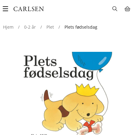
Main
navigation
Hjem
/
0-2 år
/
Plet
/
Plets fødselsdag