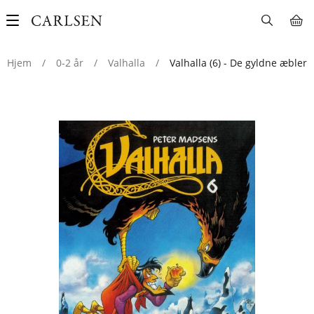
Main
navigation
Hjem
/
0-2 år
/
Valhalla
/
Valhalla (6) - De gyldne æbler