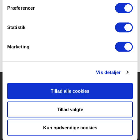
De gyldne æbler
er sjette af i alt 15 bind i den
Præferencer
ikoniske
Valhalla
-serie.
Statistik
Fra 8 år.
Marketing
Vis detaljer
Tillad alle cookies
Forlaget Carlsen
Vognmagergade 11
Tillad valgte
1120 København K
Kun nødvendige cookies
CVR 76351910