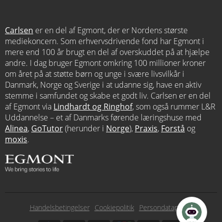
Carlsen
er en del af Egmont, der er Nordens største
mediekoncern. Som erhvervsdrivende fond har Egmont i
mere end 100 år brugt en del af overskuddet på at hjælpe
andre. I dag bruger Egmont omkring 100 millioner kroner
om året på at støtte børn og unge i svære livsvilkår i
Danmark, Norge og Sverige i at udanne sig, have en aktiv
stemme i samfundet og skabe et godt liv. Carlsen er en del
af Egmont via
Lindhardt og Ringhof
, som også rummer L&R
Uddannelse – et af Danmarks førende læringshuse med
Alinea
,
GoTutor
(herunder i
Norge
),
Praxis
,
Forstå
og
moxis
.
Subfooter
Handelsbetingelser
Cookiepolitik
Persondatapolitik
menu