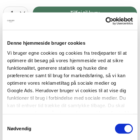
1
Tilføj til kurv
Denne hjemmeside bruger cookies
BESKRIVELSE
YDERLIGERE INFO
Vi bruger egne cookies og cookies fra tredjeparter til at
Skades høje pris.
optimere dit besøg på vores hjemmeside ved at sikre
funktionalitet, generere statistik og huske dine
Loke øjner muligheden for en rask lille handel, da
præferencer samt til brug for markedsføring, så vi kan
den rige jætte, Tjasse, vil have fat i gudinden Idun
optimere vores reklametiltag på sociale medier og
og hendes gyldne æbler. Der er selvfølgelig lige
Google Ads. Herudover bruger vi cookies til at vise dig
det lille problem at få lokket Idun med. Og så det
funktioner til brug i forbindelse med sociale medier. Du
med de andre guder, der bliver sure, bare fordi de
kan til enhver tid trække dit samtykke tilbage. Du skal
forvandles til oldinge, når de ikke får æbler af Idun
være opmærksom på, at vores hjemmeside muligvis ikke
længere. Men værst er, at Tjasse ikke betaler. Og at
fungerer optimalt, hvis du ikke accepterer cookies eller
Samtykkevalg
hans datter, Skade, er på jagt efter en mand af lige
tilbagetrækker et samtykke.
Nødvendig
Lokes type.