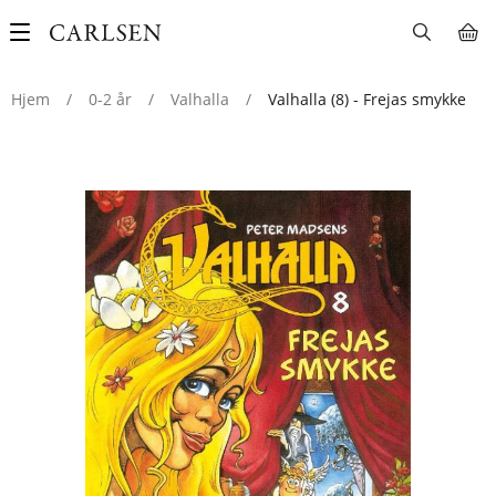
Main
navigation
Hjem
/
0-2 år
/
Valhalla
/
Valhalla (8) - Frejas smykke