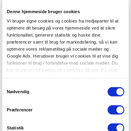
1
Tilføj til kurv
Denne hjemmeside bruger cookies
Vi bruger egne cookies og cookies fra tredjeparter til at
optimere dit besøg på vores hjemmeside ved at sikre
funktionalitet, generere statistik og huske dine
BESKRIVELSE
YDERLIGERE INFO
præferencer samt til brug for markedsføring, så vi kan
optimere vores reklametiltag på sociale medier og
Google Ads. Herudover bruger vi cookies til at vise dig
Forårssolen skinner, og kærlighedsgudinden Freja
funktioner til brug i forbindelse med sociale medier. Du
danser muntert omkring iført sit pragtfulde
kan til enhver tid trække dit samtykke tilbage. Du skal
smykke, Brisingamen. Alle beundrer både hende
være opmærksom på, at vores hjemmeside muligvis ikke
og smykket, men det er ikke alle, der nøjes med at
fungerer optimalt, hvis du ikke accepterer cookies eller
Samtykkevalg
beundre. Snart trues Freja af en snedig
tilbagetrækker et samtykke.
Nødvendig
modstander, som ikke skyr noget middel for at få
fingre i hendes kostelige skat ...
Præferencer
Statistik