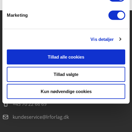
Marketing
Forlaget Carlsen
Vis detaljer
Vognmagergade 11
1120 København K
Tillad alle cookies
CVR 76351910
Tillad valgte
Kontakt kundeservice
Mandag-fredag kl. 10-15
Kun nødvendige cookies
+45 70 22 66 69
kundeservice@lrforlag.dk