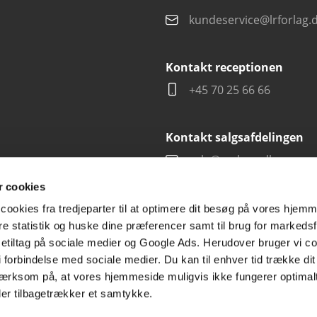
kundeservice@lrforlag.
Kontakt receptionen
+45 70 25 66 66
Kontakt salgsafdelingen
salg@carlsen.dk
 cookies
cookies fra tredjeparter til at optimere dit besøg på vores hjem
ere statistik og huske dine præferencer samt til brug for markedsf
tiltag på sociale medier og Google Ads. Herudover bruger vi coo
g i forbindelse med sociale medier. Du kan til enhver tid trække d
ærksom på, at vores hjemmeside muligvis ikke fungerer optimalt
ler tilbagetrækker et samtykke.