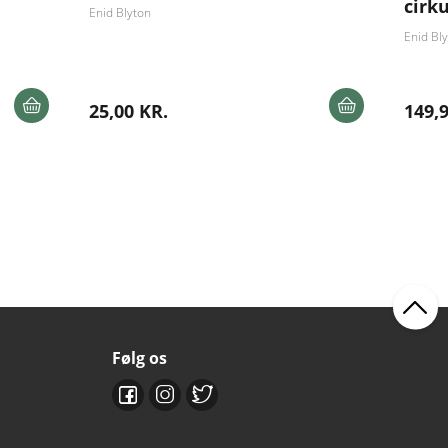
cirk
Enid Blyton
Enid Bl
25,00 KR.
149,
Følg os