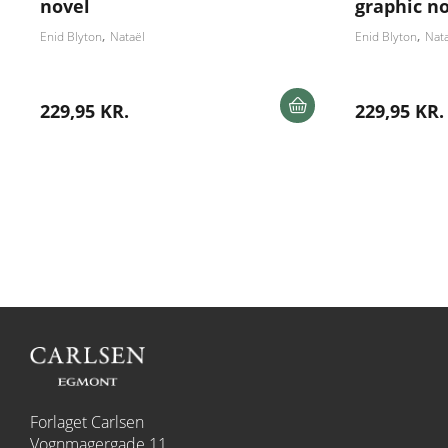
novel
graphic n
Enid Blyton
Nataël
Enid Blyton
Nat
229,95 KR.
229,95 KR.
Forlaget Carlsen
Vognmagergade 11