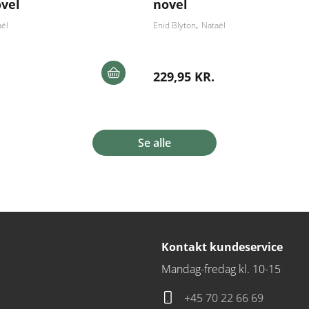
ovel
novel
aël
Enid Blyton
Nataël
229,95 KR.
Se alle
Kontakt kundeservice
Mandag-fredag kl. 10-15
+45 70 22 66 69