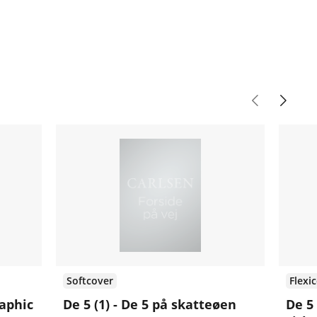
Softcover
Flexi
raphic
De 5 (1) - De 5 på skatteøen
De 5 