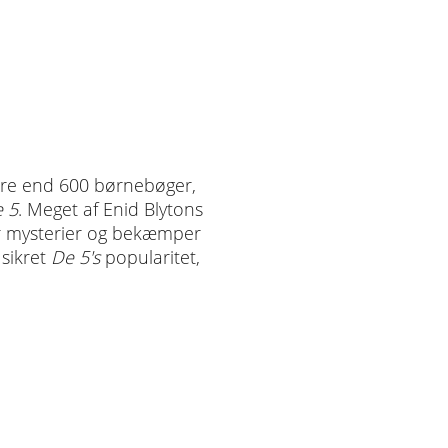
flere end 600 børnebøger,
 5
. Meget af Enid Blytons
er mysterier og bekæmper
 sikret
De 5's
popularitet,