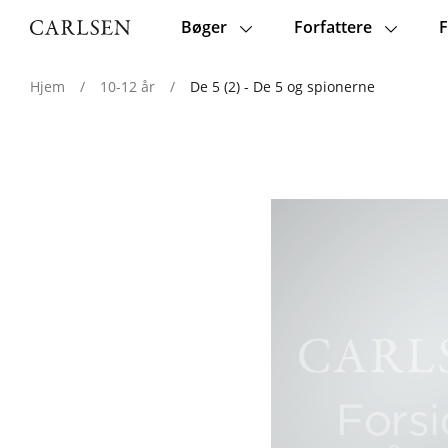
Bøger
Forfattere
F
Main
navigation
Hjem
/
10-12 år
/
De 5 (2) - De 5 og spionerne