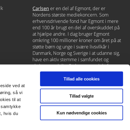
dk
Carlsen
er en del af Egmont, der er
Nordens største mediekoncern. Som
erhvervsdrivende fond har Egmont i mere
end 100 år brugt en del af overskuddet på
at hjælpe andre. I dag bruger Egmont
omkring 100 millioner kroner om året på at
støtte børn og unge i svære livsvilkår i
Danmark, Norge og Sverige i at udanne sig,
have en aktiv stemme i samfundet og
skabe et godt liv. Carlsen er en del af
Egmont via
Lindhardt og Ringhof
, som
også rummer L&R Uddannelse – et af
Tillad alle cookies
Danmarks førende læringshuse med
meside ved at
Alinea
,
GoTutor
(herunder i
Norge
),
øring, så vi
Tillad valgte
Praxis
,
Forstå
og
moxis
.
kies til at
it samtykke
Kun nødvendige cookies
, hvis du