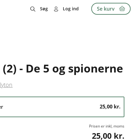
Se kurv
Søg
Log ind
 (2) - De 5 og spionerne
lyton
25,00 kr.
er
Prisen er inkl, moms
25,00 kr.