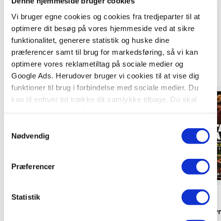
Denne hjemmeside bruger cookies
Vi bruger egne cookies og cookies fra tredjeparter til at
optimere dit besøg på vores hjemmeside ved at sikre
funktionalitet, generere statistik og huske dine
Titler i serien
præferencer samt til brug for markedsføring, så vi kan
optimere vores reklametiltag på sociale medier og
Google Ads. Herudover bruger vi cookies til at vise dig
funktioner til brug i forbindelse med sociale medier. Du
kan til enhver tid trække dit samtykke tilbage. Du skal
være opmærksom på, at vores hjemmeside muligvis ikke
fungerer optimalt, hvis du ikke accepterer cookies eller
Samtykkevalg
tilbagetrækker et samtykke.
Nødvendig
Præferencer
Flexicover
Hardcover
Statistik
Star Wars - Eventyr i det vilde rum 3:
Star Wars - Eventyr