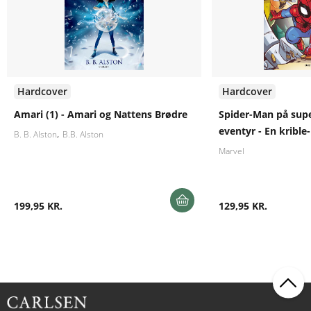
Hardcover
Hardcover
Amari (1) - Amari og Nattens Brødre
Spider-Man på supe
eventyr - En krible
B. B. Alston
B.B. Alston
Marvel
199,95 KR.
129,95 KR.