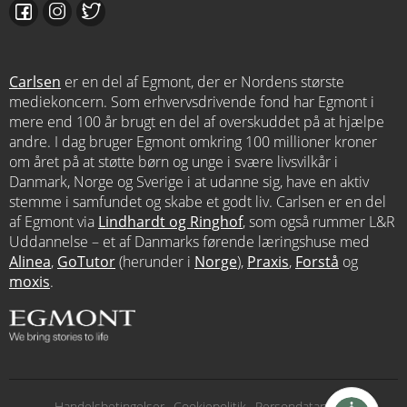
Carlsen
er en del af Egmont, der er Nordens største
mediekoncern. Som erhvervsdrivende fond har Egmont i
mere end 100 år brugt en del af overskuddet på at hjælpe
andre. I dag bruger Egmont omkring 100 millioner kroner
om året på at støtte børn og unge i svære livsvilkår i
Danmark, Norge og Sverige i at udanne sig, have en aktiv
stemme i samfundet og skabe et godt liv. Carlsen er en del
af Egmont via
Lindhardt og Ringhof
, som også rummer L&R
Uddannelse – et af Danmarks førende læringshuse med
Alinea
,
GoTutor
(herunder i
Norge
),
Praxis
,
Forstå
og
moxis
.
Subfooter
Handelsbetingelser
Cookiepolitik
Persondatapolitik