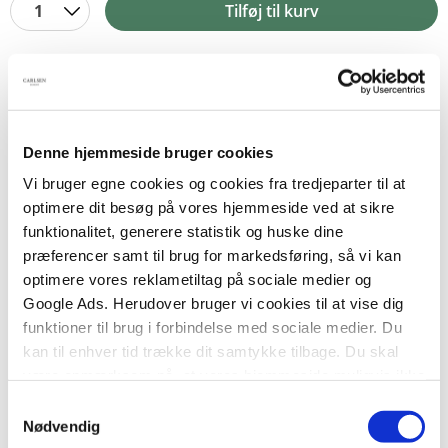
1
Tilføj til kurv
BESKRIVELSE
YDERLIGERE INFO
Denne hjemmeside bruger cookies
Fifi skal synge med klubbens band til årets store
begivenhed: Forårsfestivalen. Men Fifis mor har
Vi bruger egne cookies og cookies fra tredjeparter til at
glemt at fortælle Fifi, at fætter Johan holder sin
optimere dit besøg på vores hjemmeside ved at sikre
konfirmation i samme weekend – og Fifis mor er
funktionalitet, generere statistik og huske dine
ikke i tvivl om, hvilken begivenhed der er vigtigst.
præferencer samt til brug for markedsføring, så vi kan
Chilis mor har taget et hypnosekursus, så nu ved
optimere vores reklametiltag på sociale medier og
Chili, hvordan man hypnotiserer folk. Måske kan
Google Ads. Herudover bruger vi cookies til at vise dig
de bruge denne viden til at overbevise Fifis mor
funktioner til brug i forbindelse med sociale medier. Du
om, at Forårsfestivalen er vigtigst?
kan til enhver tid trække dit samtykke tilbage. Du skal
være opmærksom på, at vores hjemmeside muligvis ikke
Fifi & Chili
er en sjov og tankevækkende serie om
fungerer optimalt, hvis du ikke accepterer cookies eller
Samtykkevalg
venskab, intriger og den første forelskelse.
tilbagetrækker et samtykke.
Nødvendig