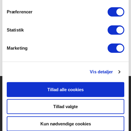
Fra ca. 9 år
Præferencer
Andre bøger i serien:
Fifi & Chili (1) – Tabertøsernes hævn
Statistik
Fifi & Chili (2) – Pebermyntetricket
Marketing
Vis detaljer
Tillad alle cookies
Forlaget Carlsen
Tillad valgte
Vognmagergade 11
1120 København K
Kun nødvendige cookies
CVR 76351910