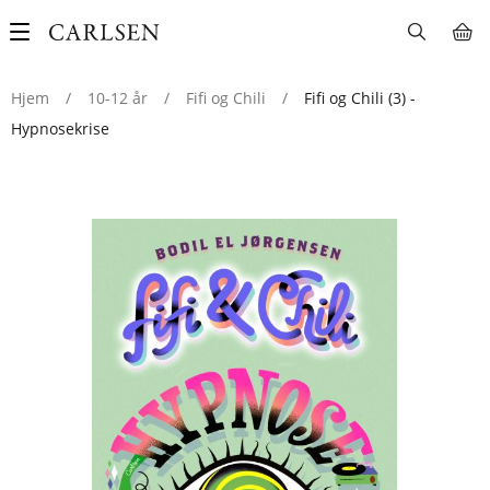
Main
navigation
Hjem
/
10-12 år
/
Fifi og Chili
/
Fifi og Chili (3) -
Hypnosekrise