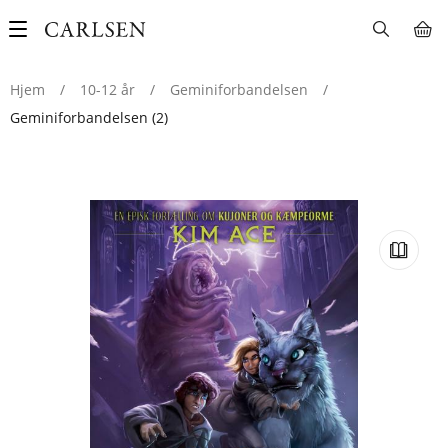
Main
navigation
Hjem
/
10-12 år
/
Geminiforbandelsen
/
Geminiforbandelsen (2)