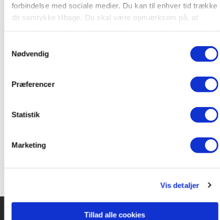
forbindelse med sociale medier. Du kan til enhver tid trække
ondskab og hemmeligheder.
dit samtykke tilbage. Du skal være opmærksom på, at
vores hjemmeside muligvis ikke fungerer optimalt, hvis du
ikke accepterer cookies eller tilbagetrækker et samtykke.
Samtykkevalg
Fra ca. 8 år
Nødvendig
Præferencer
I samme serie:
Statistik
Geminiforbandelsen (1) - En episk fortælling om tis
og trolddom
Marketing
Vis detaljer
Tillad alle cookies