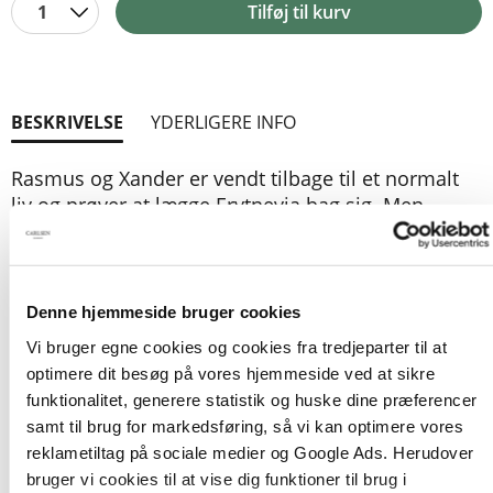
1
Tilføj til kurv
BESKRIVELSE
YDERLIGERE INFO
Rasmus og Xander er vendt tilbage til et normalt
liv og prøver at lægge Erytnevia bag sig. Men
nogen eller noget sender kryptiske beskeder til
dem. Måske har Atamai brug for deres hjælp?
Drengene beslutter sig for at rejse tilbage, men i
den anden verden møder de helt nye farer og
Denne hjemmeside bruger cookies
monstre, som er mere skrækindjagende, end de
Vi bruger egne cookies og cookies fra tredjeparter til at
troede var muligt.
optimere dit besøg på vores hjemmeside ved at sikre
funktionalitet, generere statistik og huske dine præferencer
samt til brug for markedsføring, så vi kan optimere vores
reklametiltag på sociale medier og Google Ads. Herudover
Andet bind i GEMINIFORBANDELSEN, en sjov og
bruger vi cookies til at vise dig funktioner til brug i
actionfyldt fantasytrilogi om magi, eventyr,