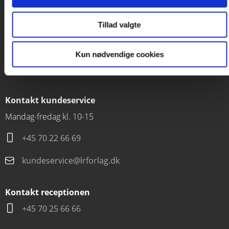
Forlaget Carlsen
Tillad valgte
Vognmagergade 11
1120 København K
Kun nødvendige cookies
CVR 76351910
Kontakt kundeservice
Mandag-fredag kl. 10-15
+45 70 22 66 69
kundeservice@lrforlag.dk
Kontakt receptionen
+45 70 25 66 66