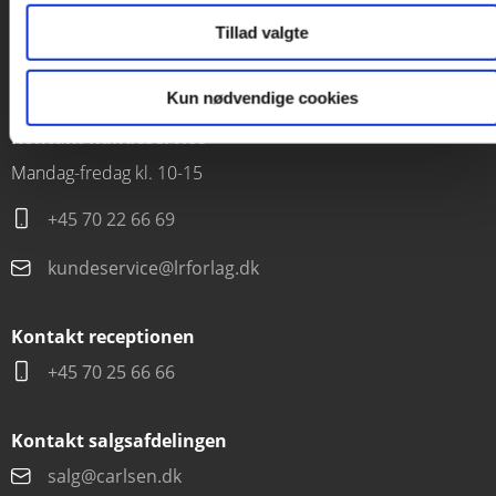
1120 København K
Tillad valgte
CVR 76351910
Kun nødvendige cookies
Kontakt kundeservice
Mandag-fredag kl. 10-15
+45 70 22 66 69
kundeservice@lrforlag.dk
Kontakt receptionen
+45 70 25 66 66
Kontakt salgsafdelingen
salg@carlsen.dk