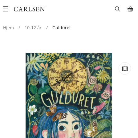
Main
navigation
Hjem
/
10-12 år
/
Gulduret