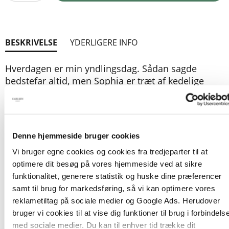
BESKRIVELSE
YDERLIGERE INFO
Hverdagen er min yndlingsdag. Sådan sagde
bedstefar altid, men Sophia er træt af kedelige
hverdage med lektier, regnvejr og koteletter i fad.
Da hun fylder ti år, får hun heldigvis en ganske
særlig og magisk fødselsdagsgave, der kan hjælpe
hende med at springe alt det kedelige over. Fra nu
Denne hjemmeside bruger cookies
af skal hver dag være en fest. Glimmertøj, kage,
Vi bruger egne cookies og cookies fra tredjeparter til at
gaver! Sophia føler sig som dronning af livet. Men
optimere dit besøg på vores hjemmeside ved at sikre
tingene kører fuldstændig af sporet, og pludselig
funktionalitet, generere statistik og huske dine præferencer
er Sophia helt alene i verden.
samt til brug for markedsføring, så vi kan optimere vores
reklametiltag på sociale medier og Google Ads. Herudover
bruger vi cookies til at vise dig funktioner til brug i forbindels
Gulduret
er en historie om at se det smukke i det
med sociale medier. Du kan til enhver tid trække dit