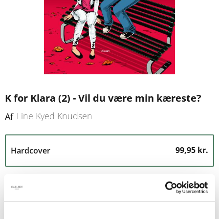
K for Klara (2) - Vil du være min kæreste?
Line Kyed Knudsen
Af
99,95 kr.
Hardcover
Prisen er inkl, moms
99,95 kr.