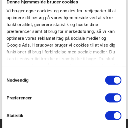
Denne hjemmeside bruger cookies
1
Tilføj til kurv
Vi bruger egne cookies og cookies fra tredjeparter til at
optimere dit besøg på vores hjemmeside ved at sikre
funktionalitet, generere statistik og huske dine
BESKRIVELSE
YDERLIGERE INFO
præferencer samt til brug for markedsføring, så vi kan
optimere vores reklametiltag på sociale medier og
Google Ads. Herudover bruger vi cookies til at vise dig
Klara er forelsket i Benjamin. Hun har en gave til
funktioner til brug i forbindelse med sociale medier. Du
ham. En dag får hun en sms fra Benjamin. Klara
kan til enhver tid trække dit samtykke tilbage. Du skal
bliver glad. Men da Rose får en sms med den
være opmærksom på, at vores hjemmeside muligvis ikke
samme tekst, bliver det hele noget rod. Og da Julie
fungerer optimalt, hvis du ikke accepterer cookies eller
også får den, går det helt galt.
Samtykkevalg
tilbagetrækker et samtykke.
Nødvendig
Præferencer
Statistik