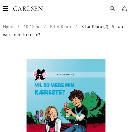
Main
navigation
Hjem
/
10-12 år
/
K for Klara
/
K for Klara (2) - Vil du
være min kæreste?