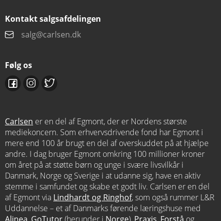
Kontakt salgsafdelingen
salg@carlsen.dk
Følg os
Carlsen
er en del af Egmont, der er Nordens største
mediekoncern. Som erhvervsdrivende fond har Egmont i
mere end 100 år brugt en del af overskuddet på at hjælpe
andre. I dag bruger Egmont omkring 100 millioner kroner
om året på at støtte børn og unge i svære livsvilkår i
Danmark, Norge og Sverige i at udanne sig, have en aktiv
stemme i samfundet og skabe et godt liv. Carlsen er en del
af Egmont via
Lindhardt og Ringhof
, som også rummer L&R
Uddannelse – et af Danmarks førende læringshuse med
Alinea
,
GoTutor
(herunder i
Norge
),
Praxis
,
Forstå
og