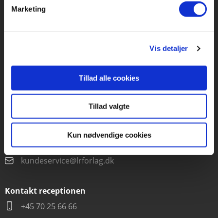
Marketing
Forlaget Carlsen
Vognmagergade 11
Vis detaljer
1120 København K
CVR 76351910
Tillad alle cookies
Kontakt kundeservice
Tillad valgte
Mandag-fredag kl. 10-15
Kun nødvendige cookies
+45 70 22 66 69
kundeservice@lrforlag.dk
Kontakt receptionen
+45 70 25 66 66