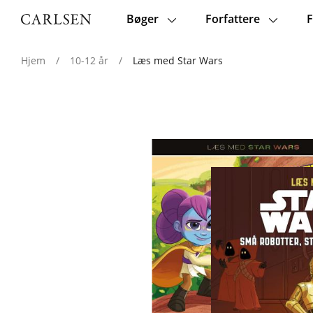
Bøger
Forfattere
F
Main
navigation
Hjem
/
10-12 år
/
Læs med Star Wars