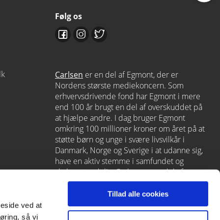
Følg os
dk
Carlsen
er en del af Egmont, der er
Nordens største mediekoncern. Som
erhvervsdrivende fond har Egmont i mere
end 100 år brugt en del af overskuddet på
at hjælpe andre. I dag bruger Egmont
omkring 100 millioner kroner om året på at
støtte børn og unge i svære livsvilkår i
Danmark, Norge og Sverige i at udanne sig,
have en aktiv stemme i samfundet og
skabe et godt liv. Carlsen er en del af
Egmont via
Lindhardt og Ringhof
, som
også rummer L&R Uddannelse – et af
Tillad alle cookies
Danmarks førende læringshuse med
meside ved at
Alinea
,
GoTutor
(herunder i
Norge
),
øring, så vi