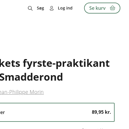
Se kurv
Søg
Log ind
ets fyrste-praktikant
- Smadderond
ean-Philippe Morin
89,95 kr.
er