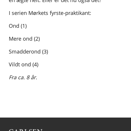
en ægte helt. Eller er det nu også det?
I serien Mørkets fyrste-praktikant:
Ond (1)
Mere ond (2)
Smadderond (3)
Vildt ond (4)
Fra ca. 8 år.