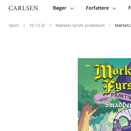
Bøger
Forfattere
F
Main
navigation
Hjem
/
10-12 år
/
Mørkets fyrste praktikant
/
Mørkets