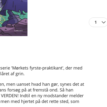
1
rie 'Mørkets fyrste-praktikant', der med
 låret af grin.
nen, men uanset hvad han gør, synes det at
 hans forsøg på at fremstå ond. Så han
ele VERDEN! Indtil en ny modstander melder
, men med hjertet på det rette sted, som