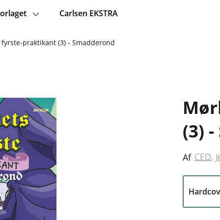
orlaget
Carlsen EKSTRA
 fyrste-praktikant (3) - Smadderond
Mørk
(3) 
CED
J
Af
Hardcov