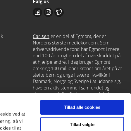
Følg os
dk
Carlsen
er en del af Egmont, der er
Nordens største mediekoncern. Som
erhvervsdrivende fond har Egmont i mere
end 100 år brugt en del af overskuddet på
at hjælpe andre. I dag bruger Egmont
omkring 100 millioner kroner om året på at
støtte børn og unge i svære livsvilkår i
Danmark, Norge og Sverige i at udanne sig,
have en aktiv stemme i samfundet og
skabe et godt liv. Carlsen er en del af
Egmont via
Lindhardt og Ringhof
, som
også rummer L&R Uddannelse – et af
Tillad alle cookies
Danmarks førende læringshuse med
meside ved at
Alinea
,
GoTutor
(herunder i
Norge
),
øring, så vi
Tillad valgte
Praxis
,
Forstå
og
moxis
.
kies til at