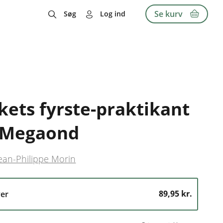
Se kurv
Søg
Log ind
ets fyrste-praktikant
- Megaond
ean-Philippe Morin
89,95 kr.
er