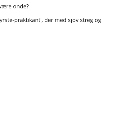
t være onde?
yrste-praktikant', der med sjov streg og