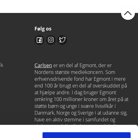
Følg os
dk
Carlsen
er en del af Egmont, der er
Nordens største mediekoncern. Som
erhvervsdrivende fond har Egmont i mere
end 100 år brugt en del af overskuddet på
at hjælpe andre. I dag bruger Egmont
omkring 100 millioner kroner om året på at
støtte børn og unge i svære livsvilkår i
Danmark, Norge og Sverige i at udanne sig,
have en aktiv stemme i samfundet og
skabe et godt liv. Carlsen er en del af
Egmont via
Lindhardt og Ringhof
, som