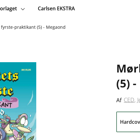
orlaget
Carlsen EKSTRA
fyrste-praktikant (5) - Megaond
Mørk
(5) 
CED
J
Af
Hardcov