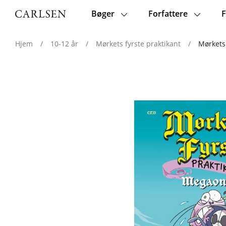
Bøger
Forfattere
F
Main
navigation
Hjem
/
10-12 år
/
Mørkets fyrste praktikant
/
Mørkets 