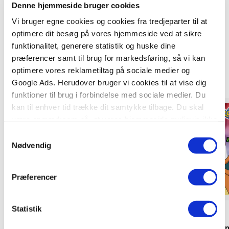
Denne hjemmeside bruger cookies
Vi bruger egne cookies og cookies fra tredjeparter til at
optimere dit besøg på vores hjemmeside ved at sikre
funktionalitet, generere statistik og huske dine
Titler i serien
præferencer samt til brug for markedsføring, så vi kan
optimere vores reklametiltag på sociale medier og
Google Ads. Herudover bruger vi cookies til at vise dig
funktioner til brug i forbindelse med sociale medier. Du
kan til enhver tid trække dit samtykke tilbage. Du skal
Forudbestilling
være opmærksom på, at vores hjemmeside muligvis ikke
fungerer optimalt, hvis du ikke accepterer cookies eller
Samtykkevalg
tilbagetrækker et samtykke.
Nødvendig
Præferencer
Statistik
Hardcover
Hardcover
Pokémon - Fuecoco, jeg vælger dig!
Læs med Pokémon -