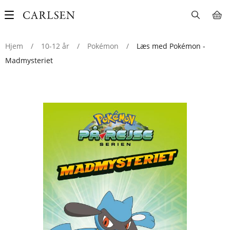
Main
navigation
Hjem
/
10-12 år
/
Pokémon
/
Læs med Pokémon -
Madmysteriet