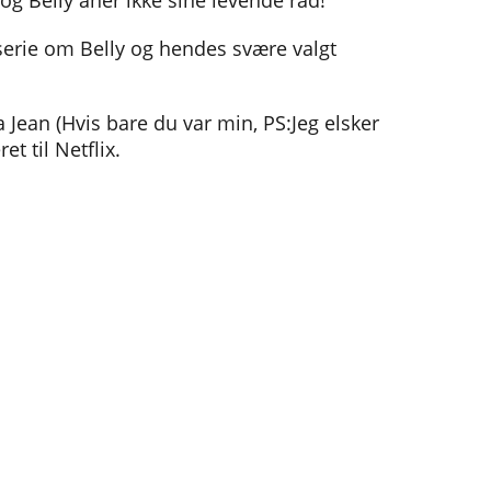
 og Belly aner ikke sine levende råd!
serie om Belly og hendes svære valgt
 Jean (Hvis bare du var min, PS:Jeg elsker
et til Netflix.