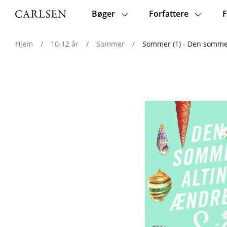
Bøger
Forfattere
F
Main
navigation
Hjem
/
10-12 år
/
Sommer
/
Sommer (1) - Den somme