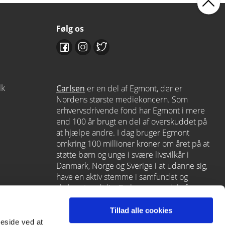
Følg os
dk
Carlsen
er en del af Egmont, der er
Nordens største mediekoncern. Som
erhvervsdrivende fond har Egmont i mere
end 100 år brugt en del af overskuddet på
at hjælpe andre. I dag bruger Egmont
omkring 100 millioner kroner om året på at
støtte børn og unge i svære livsvilkår i
Danmark, Norge og Sverige i at udanne sig,
have en aktiv stemme i samfundet og
skabe et godt liv. Carlsen er en del af
Egmont via
Lindhardt og Ringhof
, som
også rummer L&R Uddannelse – et af
Tillad alle cookies
Danmarks førende læringshuse med
meside ved at