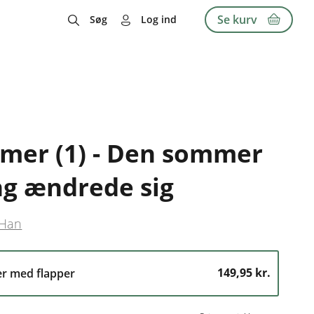
Se kurv
Søg
Log ind
mer (1) - Den sommer
ng ændrede sig
 Han
149,95 kr.
er med flapper