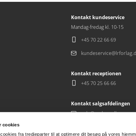
Kontakt kundeservice
Mandag-fredag kl. 10-15
+45 70 22 66 69
kundeservice@lrforlag.
Kontakt receptionen
+45 70 25 66 66
Kontakt salgsafdelingen
salg@carlsen.dk
 cookies
cookies fra tredjeparter til at optimere dit besøg på vores hjem