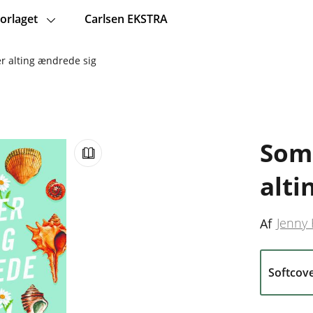
orlaget
Carlsen EKSTRA
r alting ændrede sig
Som
alti
Jenny
Af
Softcov