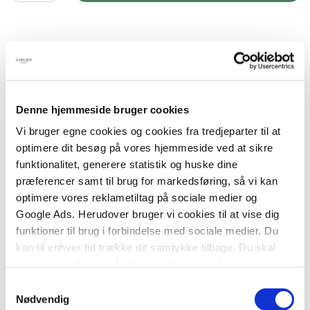
BESKRIVELSE
YDERLIGERE INFO
LÆRINGSMATERIALE
En stærk fortælling om, hvor hurtigt man kan
falde fra hinanden og miste grebet om sit liv –
Denne hjemmeside bruger cookies
også selvom man er vant til at stå op for sig
Vi bruger egne cookies og cookies fra tredjeparter til at
selv.
optimere dit besøg på vores hjemmeside ved at sikre
funktionalitet, generere statistik og huske dine
Vigga er skater, en rigtig dygtig skater, og som ung
præferencer samt til brug for markedsføring, så vi kan
kvinde i en mandesport skal man være hårdfør. Så
optimere vores reklametiltag på sociale medier og
Vigga har droppet dating og træner intensivt for at
Google Ads. Herudover bruger vi cookies til at vise dig
bevise, at kvinder er lige så gode til at skate som
funktioner til brug i forbindelse med sociale medier. Du
mænd. Lige indtil hun uventet forelsker sig. Han er
kan til enhver tid trække dit samtykke tilbage. Du skal
lækker, han er cool, han er skarp. Han ser ind
være opmærksom på, at vores hjemmeside muligvis ikke
under Viggas hårde ydre og vil gøre alt for at
fungerer optimalt, hvis du ikke accepterer cookies eller
Samtykkevalg
passe på hende. Også da hun pludselig begynder
tilbagetrækker et samtykke.
Nødvendig
at modtage ubehagelige trusler.