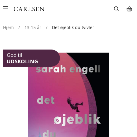
Main
navigation
Hjem
/
13-15 år
/
Det øjeblik du tvivler
God til
UDSKOLING