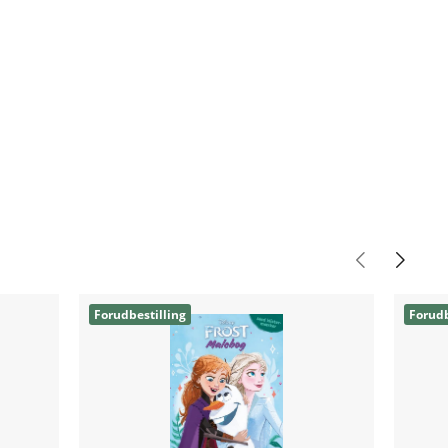
Forudbestilling
Forudb