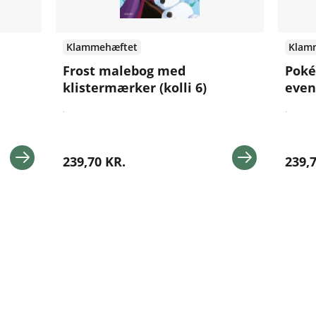
Klammehæftet
Klam
Frost malebog med
Poké
klistermærker (kolli 6)
even
.
.
239,70 KR.
239,