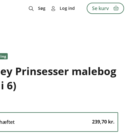
Se kurv
Søg
Log ind
ling
ey Prinsesser malebog
i 6)
239,70 kr.
hæftet