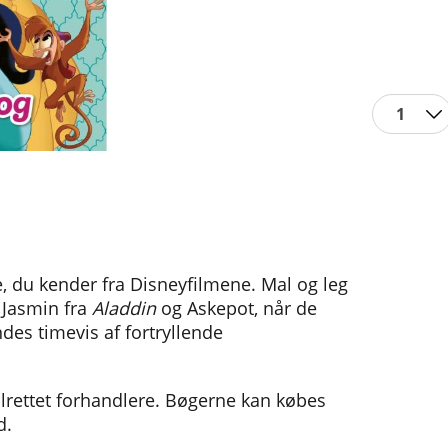
1
 du kender fra Disneyfilmene. Mal og leg
, Jasmin fra
Aladdin
og Askepot, når de
ndes timevis af fortryllende
lrettet forhandlere. Bøgerne kan købes
d.