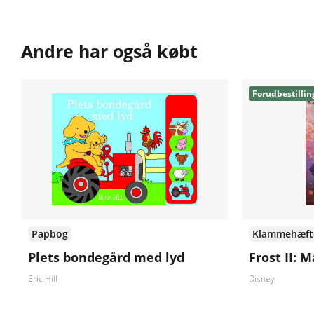
Andre har også købt
Forudbestillin
Papbog
Klammehæft
Plets bondegård med lyd
Frost II: M
Eric Hill
Disney