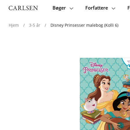
Bøger
Forfattere
F
Main
navigation
Hjem
/
3-5 år
/
Disney Prinsesser malebog (Kolli 6)