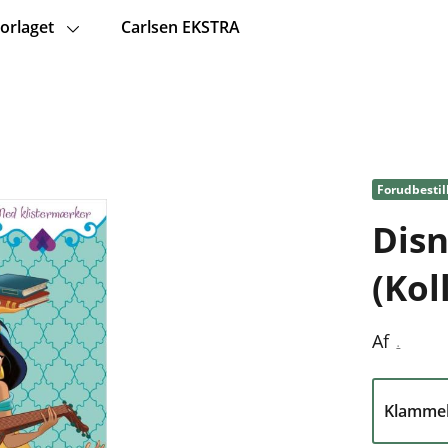
orlaget
Carlsen EKSTRA
Forudbestil
Disn
(Koll
.
Af
Klamme