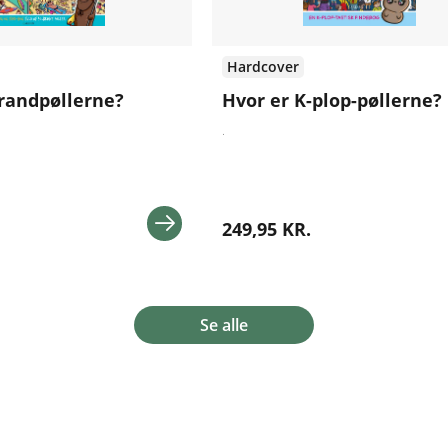
Hardcover
trandpøllerne?
Hvor er K-plop-pøllerne?
.
249,95 KR.
Se alle