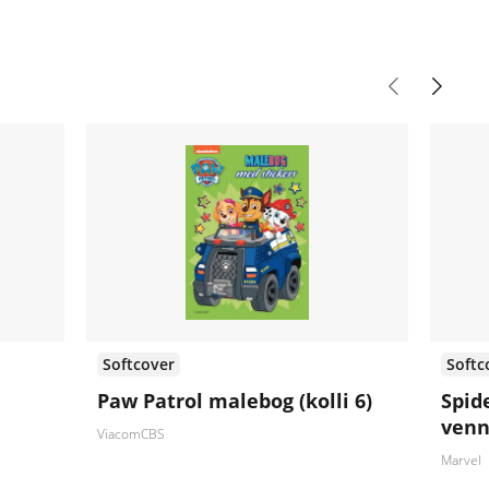
Softcover
Softc
Paw Patrol malebog (kolli 6)
Spid
venn
ViacomCBS
Marvel