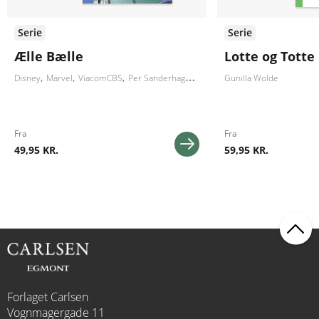
Serie
Serie
Ælle Bælle
Lotte og Totte
Disney
Marvel
ViacomCBS
Per Sanderhage
Carla og Vilhelm Hansen
Gunilla Wolde
Claes
Fra
Fra
49,95 KR.
59,95 KR.
Forlaget Carlsen
Vognmagergade 11