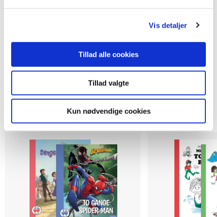
Se alle
Vis detaljer
Tillad alle cookies
Tillad valgte
Andre har også købt
Kun nødvendige cookies