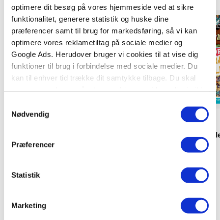
optimere dit besøg på vores hjemmeside ved at sikre
funktionalitet, generere statistik og huske dine
Forudbestilling
Forudbestilling
præferencer samt til brug for markedsføring, så vi kan
optimere vores reklametiltag på sociale medier og
Google Ads. Herudover bruger vi cookies til at vise dig
funktioner til brug i forbindelse med sociale medier. Du
kan til enhver tid trække dit samtykke tilbage. Du skal
være opmærksom på, at vores hjemmeside muligvis ikke
fungerer optimalt, hvis du ikke accepterer cookies eller
Samtykkevalg
tilbagetrækker et samtykke.
Nødvendig
Klammehæftet
Hardcover
Paw Patrol aktivitetsbog med
Hvor er Strandpøll
Præferencer
klistermærker (kolli 6)
.
.
Statistik
239,70 KR.
249,95 KR.
Marketing