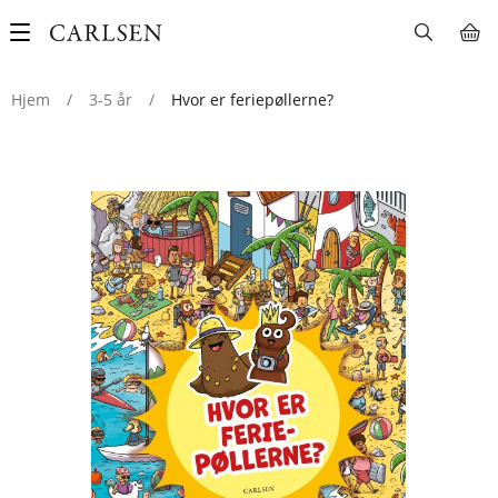
Main
navigation
Hjem
/
3-5 år
/
Hvor er feriepøllerne?