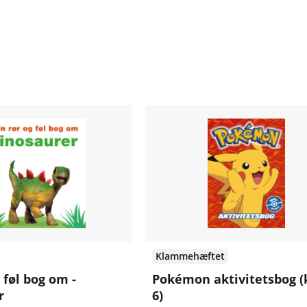
Klammehæftet
 føl bog om -
Pokémon aktivitetsbog (k
r
6)