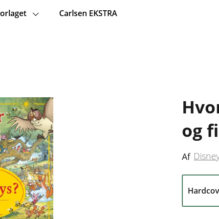
orlaget
Carlsen EKSTRA
Hvor
og f
Disne
Af
Hardcov