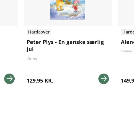
Hardcover
Hard
Peter Plys - En ganske særlig
Ale
jul
Disney
Disney
129,95 KR.
149,