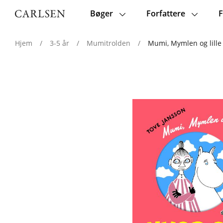
Bøger
Forfattere
F
Main
navigation
Hjem
/
3-5 år
/
Mumitrolden
/
Mumi, Mymlen og lille