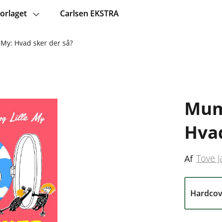
orlaget
Carlsen EKSTRA
 My: Hvad sker der så?
Mumi
Hvad
Tove 
Af
Hardcov