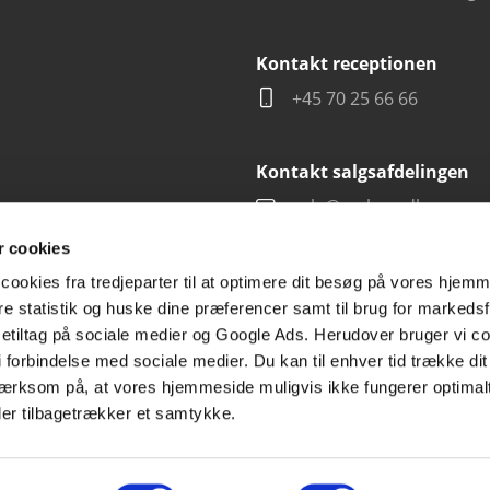
Kontakt receptionen
+45 70 25 66 66
Kontakt salgsafdelingen
salg@carlsen.dk
 cookies
cookies fra tredjeparter til at optimere dit besøg på vores hjem
ere statistik og huske dine præferencer samt til brug for markedsf
tiltag på sociale medier og Google Ads. Herudover bruger vi coo
g i forbindelse med sociale medier. Du kan til enhver tid trække d
ærksom på, at vores hjemmeside muligvis ikke fungerer optimalt
ler tilbagetrækker et samtykke.