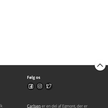
Følg os
dk
Carlsen
er en del af Egmont, der er