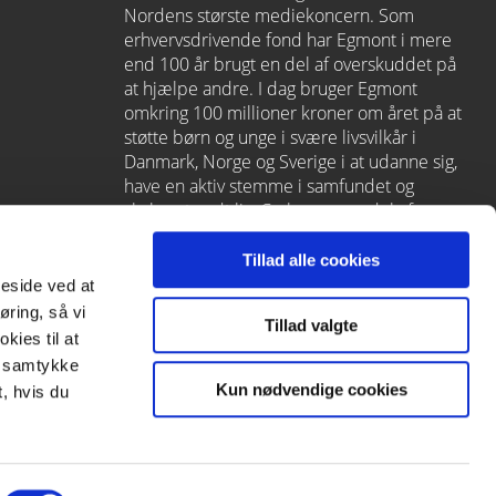
Nordens største mediekoncern. Som
erhvervsdrivende fond har Egmont i mere
end 100 år brugt en del af overskuddet på
at hjælpe andre. I dag bruger Egmont
omkring 100 millioner kroner om året på at
støtte børn og unge i svære livsvilkår i
Danmark, Norge og Sverige i at udanne sig,
have en aktiv stemme i samfundet og
skabe et godt liv. Carlsen er en del af
Egmont via
Lindhardt og Ringhof
, som
også rummer L&R Uddannelse – et af
Tillad alle cookies
Danmarks førende læringshuse med
meside ved at
Alinea
,
GoTutor
(herunder i
Norge
),
øring, så vi
Tillad valgte
Praxis
,
Forstå
og
moxis
.
kies til at
it samtykke
Kun nødvendige cookies
, hvis du