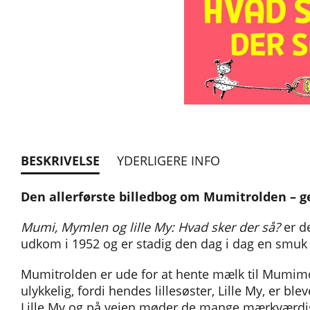
BESKRIVELSE
YDERLIGERE INFO
Den allerførste billedbog om Mumitrolden – 
Mumi, Mymlen og lille My: Hvad sker der så?
er d
udkom i 1952 og er stadig den dag i dag en smuk o
Mumitrolden er ude for at hente mælk til Mumim
ulykkelig, fordi hendes lillesøster, Lille My, er b
Lille My og på vejen møder de mange mærkværdi