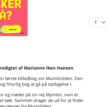
1
gendigtet af Marianne Iben Hansen
en første billedbog om Mumitrolden. Den
g finurlig bog at gå på opdagelse i.
or og møder på sin vej Mymlen, som er
levet væk. Sammen drager de ud for at finde
ge væsner fra Mumidalen.