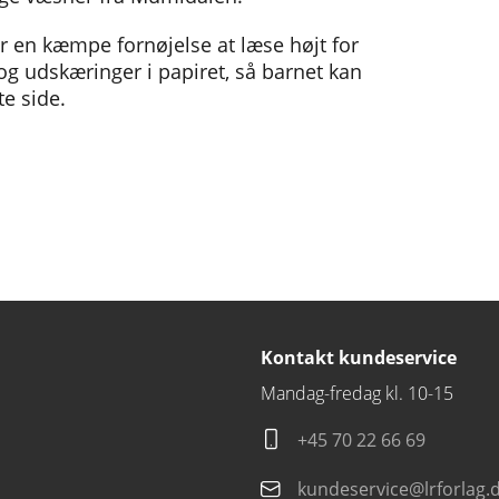
 en kæmpe fornøjelse at læse højt for
og udskæringer i papiret, så barnet kan
e side.
Kontakt kundeservice
Mandag-fredag kl. 10-15
+45 70 22 66 69
kundeservice@lrforlag.