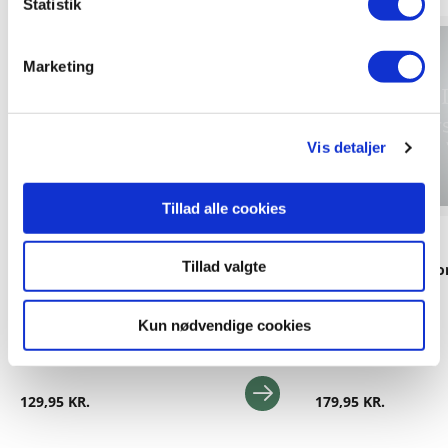
Statistik
Kommer snart
Forudbestilling
Marketing
Vis detaljer
Tillad alle cookies
Papbog
Hardcover
Tillad valgte
Peter Kanin: Peters hvide jul
Peter Kanin - Histo
Beatrix Potter
Beatrix Potter
Kun nødvendige cookies
129,95 KR.
179,95 KR.