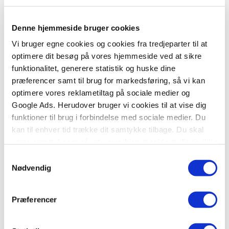
Beatrix Potter
Denne hjemmeside bruger cookies
Beatrix Potter (1866-1943) var en britisk forfatter, illustrator
Vi bruger egne cookies og cookies fra tredjeparter til at
og naturbeskytter og en af de mest populære
optimere dit besøg på vores hjemmeside ved at sikre
børnebogsforfattere nogensinde.
funktionalitet, generere statistik og huske dine
præferencer samt til brug for markedsføring, så vi kan
optimere vores reklametiltag på sociale medier og
Se flere
Google Ads. Herudover bruger vi cookies til at vise dig
funktioner til brug i forbindelse med sociale medier. Du
kan til enhver tid trække dit samtykke tilbage. Du skal
være opmærksom på, at vores hjemmeside muligvis ikke
fungerer optimalt, hvis du ikke accepterer cookies eller
Samtykkevalg
tilbagetrækker et samtykke.
Nødvendig
Titler i serien
Præferencer