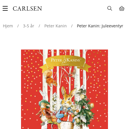
Main
navigation
Hjem
/
3-5 år
/
Peter Kanin
/
Peter Kanin: Juleeventyr