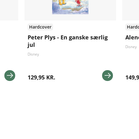
Hardcover
Hard
Peter Plys - En ganske særlig
Ale
jul
Disney
Disney
129,95 KR.
149,