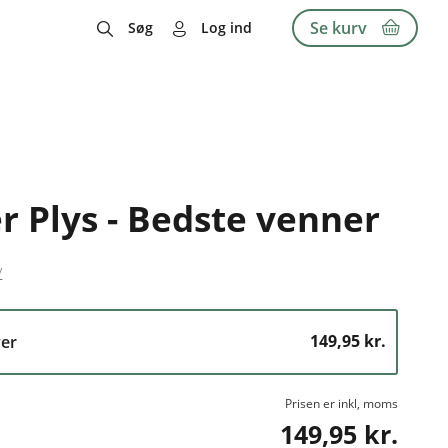
Se kurv
Søg
Log ind
r Plys - Bedste venner
y
149,95 kr.
er
Prisen er inkl, moms
149,95 kr.