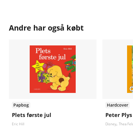
Andre har også købt
Papbog
Hardcover
Plets første jul
Peter Plys
Eric Hill
Disney
Thea Fe