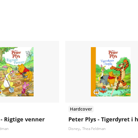
Hardcover
 - Rigtige venner
Peter Plys - Tigerdyret i 
ldman
Disney
Thea Feldman