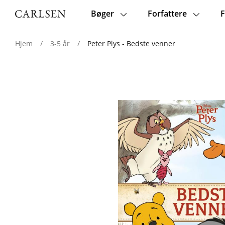
Bøger
Forfattere
F
Main
navigation
Hjem
/
3-5 år
/
Peter Plys - Bedste venner