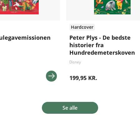
Hardcover
 julegavemissionen
Peter Plys - De bedste
historier fra
Hundredemeterskoven
Disney
199,95 KR.
Se alle