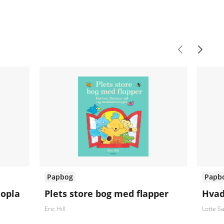
Papbog
Papb
hopla
Plets store bog med flapper
Hvad
Eric Hill
Lotte Sa