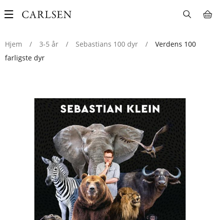
Main
navigation
Hjem
/
3-5 år
/
Sebastians 100 dyr
/
Verdens 100
farligste dyr