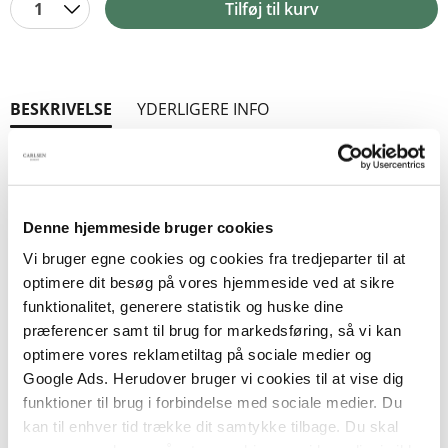
1
Tilføj til kurv
BESKRIVELSE
YDERLIGERE INFO
Opdateret og redesignet udgave af børnenes
yndlingsbog om verdens farligste dyr!
Sebastian Klein fortæller historier om de 100 dyr,
Denne hjemmeside bruger cookies
han mener, er de absolut farligste i hele verden.
Vi bruger egne cookies og cookies fra tredjeparter til at
Tunge giganter, små kryb, giftige snigere og
optimere dit besøg på vores hjemmeside ved at sikre
hurtige dræbermaskiner. Du får foto og facts, så
funktionalitet, generere statistik og huske dine
du kan se og sammenligne alle dyr - og gode råd,
præferencer samt til brug for markedsføring, så vi kan
hvis nu, du skulle møde dem.
optimere vores reklametiltag på sociale medier og
Google Ads. Herudover bruger vi cookies til at vise dig
Dette er den spritnye, redesignede udgave af
funktioner til brug i forbindelse med sociale medier. Du
Sebastians populære bestseller
Verdens 100
kan til enhver tid trække dit samtykke tilbage. Du skal
farligste dyr
, fyldt med nye dyr, fotos, opdaterede