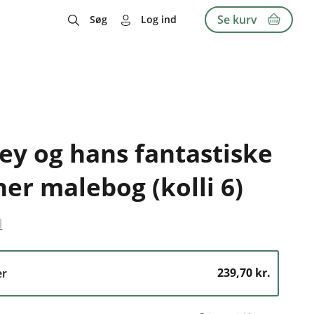
Se kurv
Søg
Log ind
ey og hans fantastiske
er malebog (kolli 6)
l
239,70 kr.
er