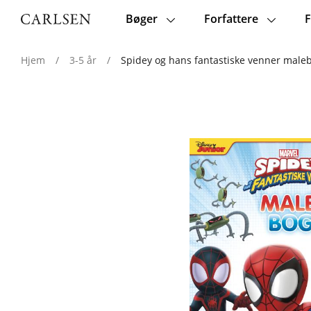
Bøger
Forfattere
F
Main
navigation
Hjem
/
3-5 år
/
Spidey og hans fantastiske venner malebo