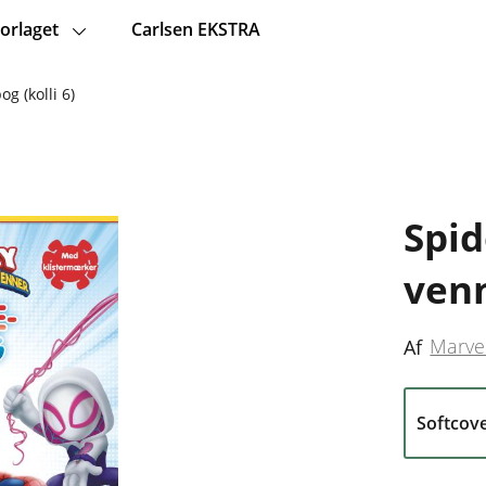
orlaget
Carlsen EKSTRA
g (kolli 6)
Spid
venn
Marve
Af
Softcov