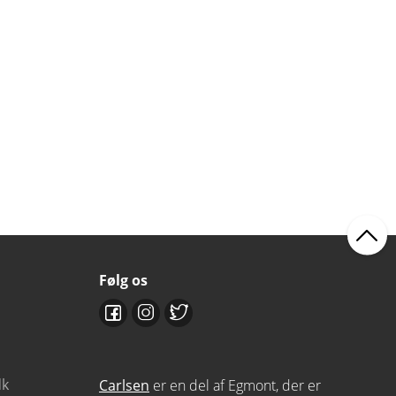
Følg os
dk
Carlsen
er en del af Egmont, der er