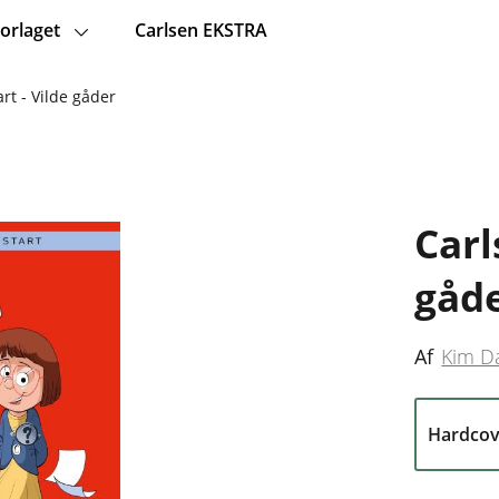
orlaget
Carlsen EKSTRA
rt - Vilde gåder
Carl
gåd
Af
Kim D
Hardcov