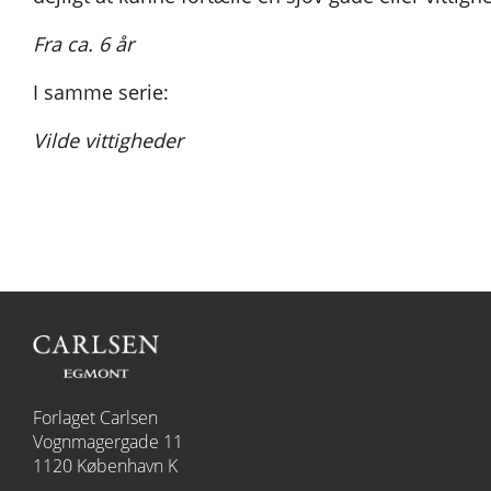
Fra ca. 6 år
I samme serie:
Vilde vittigheder
Forlaget Carlsen
Vognmagergade 11
1120 København K