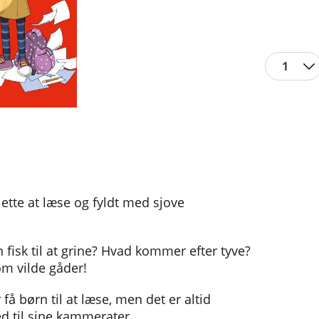
1
lette at læse og fyldt med sjove
 fisk til at grine? Hvad kommer efter tyve?
om vilde gåder!
 få børn til at læse, men det er altid
hed til sine kammerater.