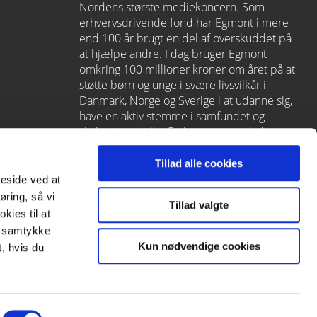
Nordens største mediekoncern. Som
erhvervsdrivende fond har Egmont i mere
end 100 år brugt en del af overskuddet på
at hjælpe andre. I dag bruger Egmont
omkring 100 millioner kroner om året på at
støtte børn og unge i svære livsvilkår i
Danmark, Norge og Sverige i at udanne sig,
have en aktiv stemme i samfundet og
skabe et godt liv. Carlsen er en del af
Egmont via
Lindhardt og Ringhof
, som
også rummer L&R Uddannelse – et af
Tillad alle cookies
Danmarks førende læringshuse med
meside ved at
Alinea
,
GoTutor
(herunder i
Norge
),
øring, så vi
Tillad valgte
Praxis
,
Forstå
og
moxis
.
kies til at
it samtykke
Kun nødvendige cookies
, hvis du