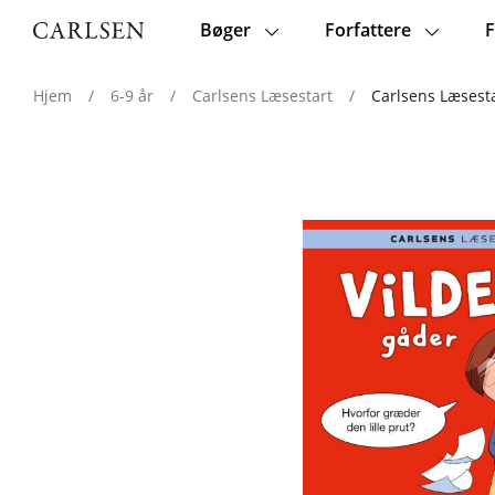
Bøger
Forfattere
F
Main
navigation
Hjem
/
6-9 år
/
Carlsens Læsestart
/
Carlsens Læsesta