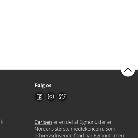
Følg os
dk
Carlsen
er en del af Egmont, der er
Nordens største mediekoncern. Som
erhvervsdrivende fond har Egmont i mere