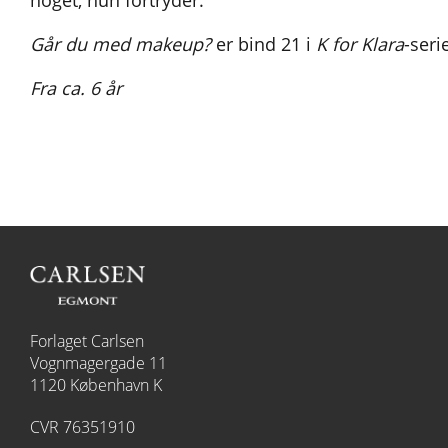
noget, hun fortryder.
Går du med makeup?
er bind 21 i
K for Klara
-ser
Fra ca. 6 år
Forlaget Carlsen
Vognmagergade 11
1120 København K
CVR 76351910