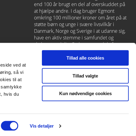
end 100 år brugt en del af overskuddet på
at hjælpe andre. I dag bruger Egmont
omkring 100 millioner kroner om året på at
støtte børn og unge i svære livsvilkår i
Danmark, Norge og Sverige i at udanne sig,
have en aktiv stemme i samfundet og
skabe et godt liv. Carlsen er en del af
Egmont via
Lindhardt og Ringhof
, som
også rummer L&R Uddannelse – et af
Tillad alle cookies
Danmarks førende læringshuse med
meside ved at
Alinea
,
GoTutor
(herunder i
Norge
),
øring, så vi
Tillad valgte
Praxis
,
Forstå
og
moxis
.
kies til at
it samtykke
Kun nødvendige cookies
, hvis du
Vis detaljer
Subfooter
payment