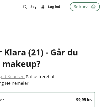
Se kurv
Søg
Log ind
r Klara (21) - Går du
 makeup?
Kyed Knudsen
&
illustreret af
ng Heinemeier
99,95 kr.
er