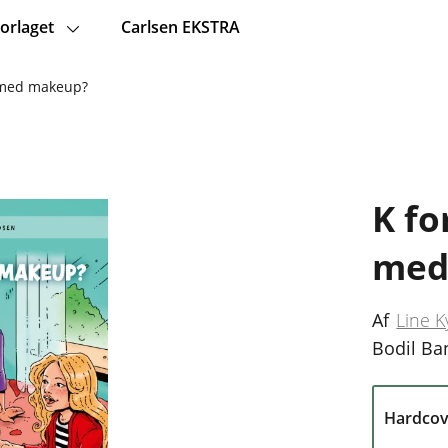
orlaget
Carlsen EKSTRA
u med makeup?
K fo
med
Af
Line 
Bodil Ba
Hardcov