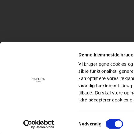
Denne hjemmeside bruger
Vi bruger egne cookies og 
sikre funktionalitet, gener
kan optimere vores reklame
vise dig funktioner til bru
tilbage. Du skal være opm
ikke accepterer cookies el
Samtykkevalg
Nødvendig
Subfooter
Handelsbetingelser
Cookiepolitik
Persondatapolitik
menu