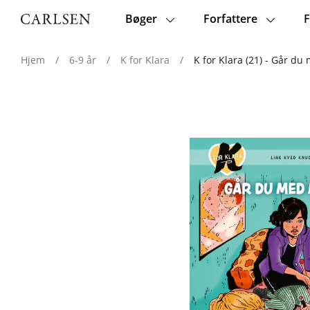
Bøger
Forfattere
F
Main
navigation
Hjem
/
6-9 år
/
K for Klara
/
K for Klara (21) - Går d