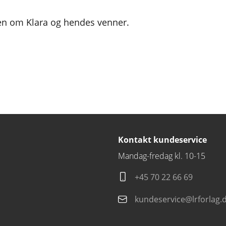
ien om Klara og hendes venner.
Kontakt kundeservice
Mandag-fredag kl. 10-15
+45 70 22 66 69
kundeservice@lrforlag.