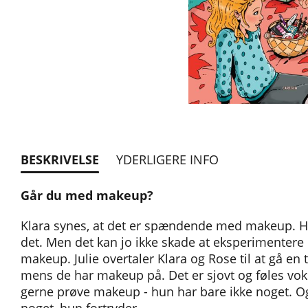
BESKRIVELSE
YDERLIGERE INFO
Går du med makeup?
Klara synes, at det er spændende med makeup. He
det. Men det kan jo ikke skade at eksperimentere 
makeup. Julie overtaler Klara og Rose til at gå en
mens de har makeup på. Det er sjovt og føles vo
gerne prøve makeup - hun har bare ikke noget. Og