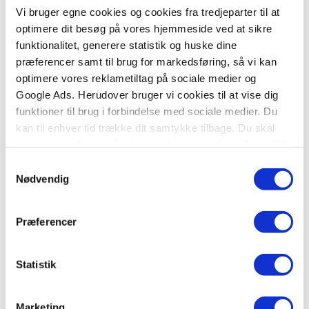
Læs med Sebastian Klein
er en del af
Carlsens
Vi bruger egne cookies og cookies fra tredjeparter til at
Læsestart
– en begynder-letlæsningsserie, som
optimere dit besøg på vores hjemmeside ved at sikre
henvender sig til de nye læsere. Bøgerne er
funktionalitet, generere statistik og huske dine
læsepædagogisk bearbejdet, typografien er let
præferencer samt til brug for markedsføring, så vi kan
læsbar, og bøgerne indeholder mange
optimere vores reklametiltag på sociale medier og
illustrationer, der fungerer som støtte for
Google Ads. Herudover bruger vi cookies til at vise dig
læsningen. Bøgerne har ikke lix- eller lettal, da de
funktioner til brug i forbindelse med sociale medier. Du
er fagbøger.
kan til enhver tid trække dit samtykke tilbage. Du skal
være opmærksom på, at vores hjemmeside muligvis ikke
I
Danmarks store fortidsdyr
lærer vi bl.a. om
fungerer optimalt, hvis du ikke accepterer cookies eller
kæmpehjorten og mammutten, og hvorfor de mon
Samtykkevalg
tilbagetrækker et samtykke.
Nødvendig
uddøde.
Præferencer
I samme serie:
Verdens farligste hajer
Statistik
Verdens farligste slanger
Marketing