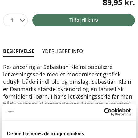
89,95 kr.
1
Tilføj til kurv
BESKRIVELSE
YDERLIGERE INFO
Re-lancering af Sebastian Kleins populære
letlæsningsserie med et moderniseret grafisk
udtryk, både i indhold og omslag. Sebastian Klein
er Danmarks største dyrenørd og en fantastisk
formidler til børn. I hans letlæsningsserie får man
både masser af overraskende facts om dyrearter
samt vilde historier fra det virkelige liv, alt
sammen skrevet for begynderlæseren og fyldt
med flotte fotos og illustrationer.
Denne hjemmeside bruger cookies