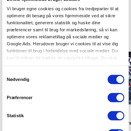
Vi bruger egne cookies og cookies fra tredjeparter til at
optimere dit besøg på vores hjemmeside ved at sikre
Titler i serien
funktionalitet, generere statistik og huske dine
præferencer samt til brug for markedsføring, så vi kan
optimere vores reklametiltag på sociale medier og
Google Ads. Herudover bruger vi cookies til at vise dig
funktioner til brug i forbindelse med sociale medier. Du
kan til enhver tid trække dit samtykke tilbage. Du skal
være opmærksom på, at vores hjemmeside muligvis ikke
fungerer optimalt, hvis du ikke accepterer cookies eller
Samtykkevalg
tilbagetrækker et samtykke.
Nødvendig
Præferencer
Hardcover
Hardcover
Statistik
Læs med Star Wars - Den vilde
Læs med Star Wars 
redningsaktion