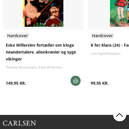
Hardcover
Hardcover
Eske Willerslev fortæller om kloge
K for Klara (24) - Fa
neandertalere, alienkranier og syge
Line Kyed Knudsen
vikinger
Thomas Brunstrøm
Eske Willerslev
149,95 KR.
99,95 KR.