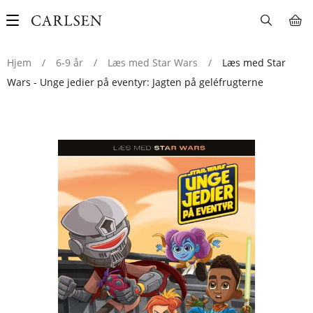
Main
navigation
Hjem
/
6-9 år
/
Læs med Star Wars
/
Læs med Star
Wars - Unge jedier på eventyr: Jagten på geléfrugterne