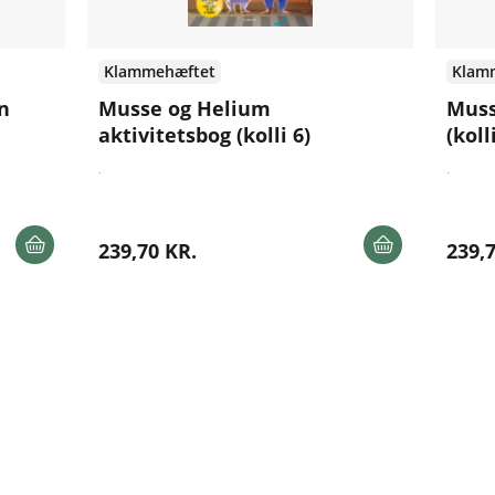
Klammehæftet
Klam
n
Musse og Helium
Muss
aktivitetsbog (kolli 6)
(koll
.
.
239,70 KR.
239,