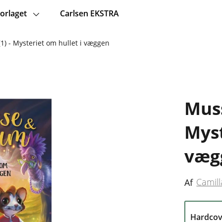
orlaget
Carlsen EKSTRA
1) - Mysteriet om hullet i væggen
Muss
Myst
væg
Camill
Af
Hardcov