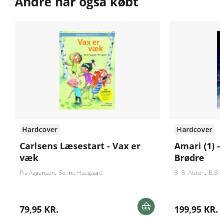
Andre har også købt
Hardcover
Hardcover
Carlsens Læsestart - Vax er
Amari (1) 
væk
Brødre
Pia Aagensen
Sanne Haugaard
B. B. Alston
B.B.
79,95 KR.
199,95 KR.