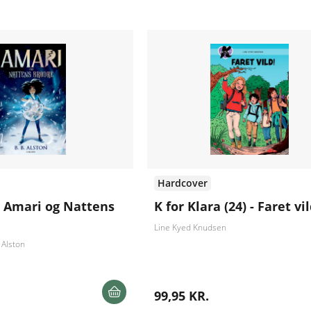
Hardcover
- Amari og Nattens
K for Klara (24) - Faret vil
Line Kyed Knudsen
 Alston
99,95 KR.