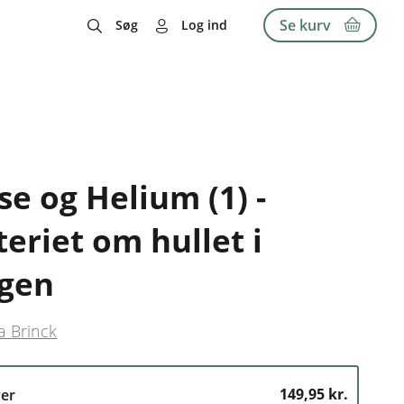
Se kurv
Søg
Log ind
e og Helium (1) -
eriet om hullet i
gen
a Brinck
149,95 kr.
er