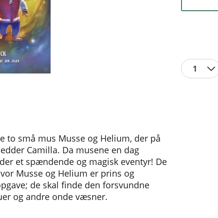
1
de to små mus Musse og Helium, der på
hedder Camilla. Da musene en dag
ynder et spændende og magisk eventyr! De
 hvor Musse og Helium er prins og
 opgave; de skal finde den forsvundne
duer og andre onde væsner.