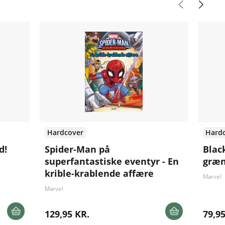
Hardcover
Hard
d!
Spider-Man på
Blac
superfantastiske eventyr - En
græ
krible-krablende affære
Marvel
Marvel
129,95 KR.
79,95