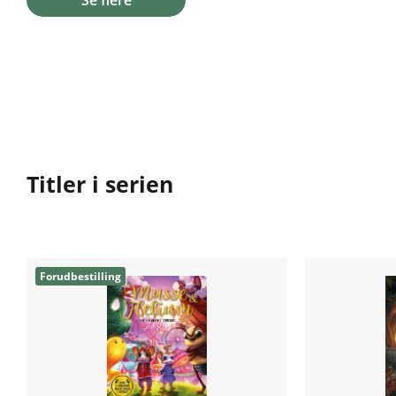
Se flere
Titler i serien
Forudbestilling