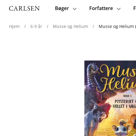
Bøger
Forfattere
F
Main
navigation
Hjem
/
6-9 år
/
Musse og Helium
/
Musse og Helium (