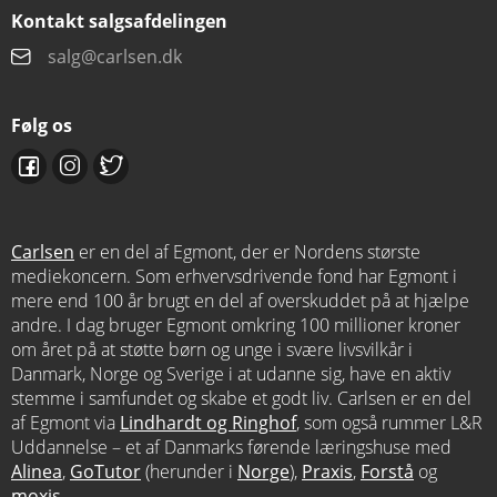
Kontakt salgsafdelingen
salg@carlsen.dk
Følg os
Carlsen
er en del af Egmont, der er Nordens største
mediekoncern. Som erhvervsdrivende fond har Egmont i
mere end 100 år brugt en del af overskuddet på at hjælpe
andre. I dag bruger Egmont omkring 100 millioner kroner
om året på at støtte børn og unge i svære livsvilkår i
Danmark, Norge og Sverige i at udanne sig, have en aktiv
stemme i samfundet og skabe et godt liv. Carlsen er en del
af Egmont via
Lindhardt og Ringhof
, som også rummer L&R
Uddannelse – et af Danmarks førende læringshuse med
Alinea
,
GoTutor
(herunder i
Norge
),
Praxis
,
Forstå
og
moxis
.