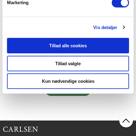
Marketing
Klammehæftet
Vis detaljer
Pixi®-serie 136: Julehistorier (kolli 48)
.
Tillad alle cookies
Tillad valgte
621,60 KR.
Kun nødvendige cookies
Læs mere