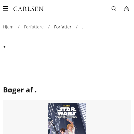
Main
navigation
Hjem
/
Forfattere
/
Forfatter
/
.
.
Bøger af .