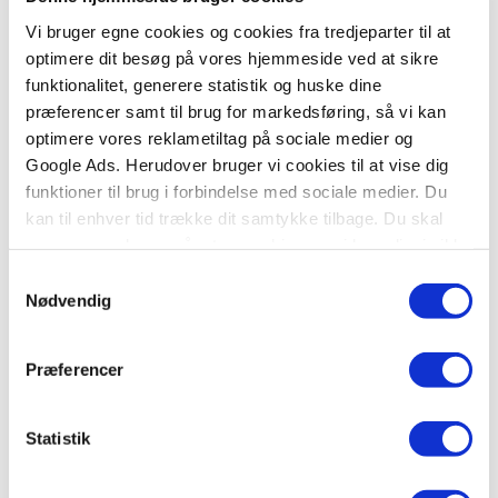
Vi bruger egne cookies og cookies fra tredjeparter til at
optimere dit besøg på vores hjemmeside ved at sikre
funktionalitet, generere statistik og huske dine
Klammehæftet
præferencer samt til brug for markedsføring, så vi kan
Krea Pixi®-serie 1: Male- og aktivitetsbøger (kolli 48)
optimere vores reklametiltag på sociale medier og
.
Google Ads. Herudover bruger vi cookies til at vise dig
funktioner til brug i forbindelse med sociale medier. Du
kan til enhver tid trække dit samtykke tilbage. Du skal
være opmærksom på, at vores hjemmeside muligvis ikke
621,60 KR.
fungerer optimalt, hvis du ikke accepterer cookies eller
Samtykkevalg
tilbagetrækker et samtykke.
Nødvendig
Præferencer
Statistik