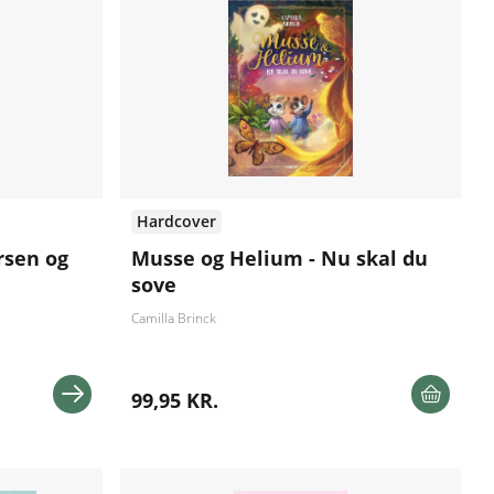
Hardcover
rsen og
Musse og Helium - Nu skal du
sove
Camilla Brinck
99,95 KR.