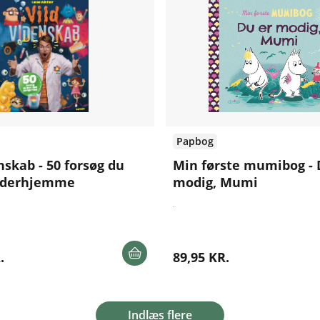
Papbog
nskab - 50 forsøg du
Min første mumibog - 
e derhjemme
modig, Mumi
.
.
89,95 KR.
Indlæs flere