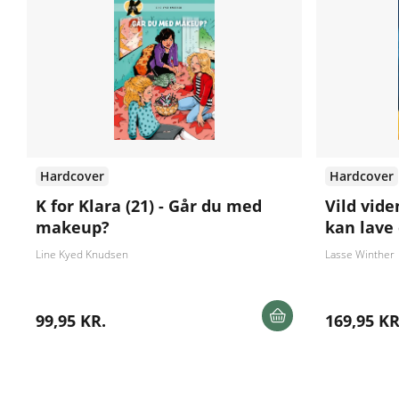
Hardcover
Hardcover
K for Klara (21) - Går du med
Vild vide
makeup?
kan lav
Line Kyed Knudsen
Lasse Winther
99,95 KR.
169,95 KR