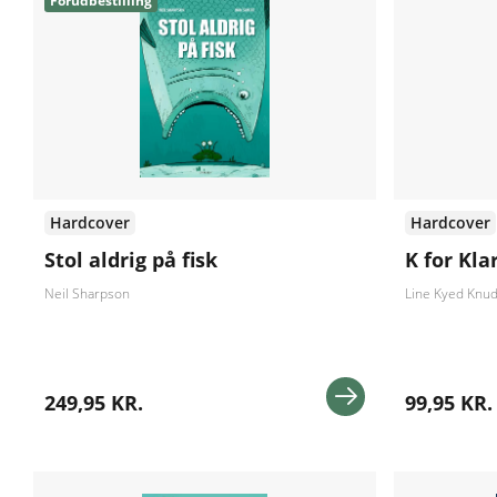
Forudbestilling
Hardcover
Hardcover
Stol aldrig på fisk
K for Klar
Neil Sharpson
Line Kyed Knu
249,95 KR.
99,95 KR.