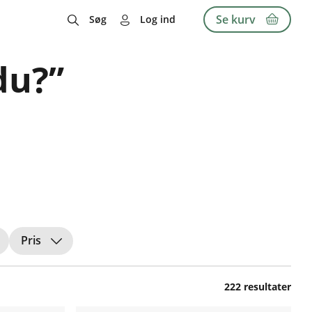
Se kurv
Søg
Log ind
du?”
Pris
222 resultater