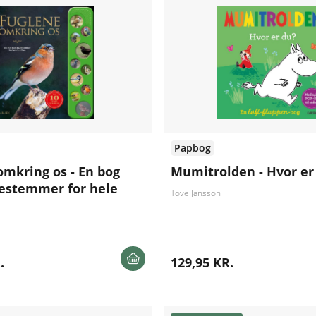
Papbog
omkring os - En bog
Mumitrolden - Hvor er
estemmer for hele
Tove Jansson
.
129,95 KR.