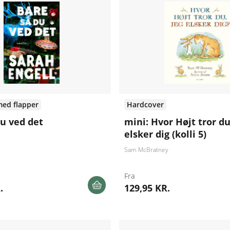
med flapper
Hardcover
du ved det
mini: Hvor Højt tror du
elsker dig (kolli 5)
Sam McBratney
Fra
.
129,95 KR.