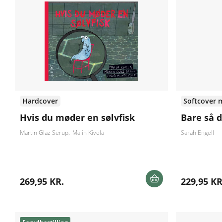
Hardcover
Softcover 
Hvis du møder en sølvfisk
Bare så 
Martin Glaz Serup
Malin Kivelä
Sarah Engell
269,95 KR.
229,95 KR