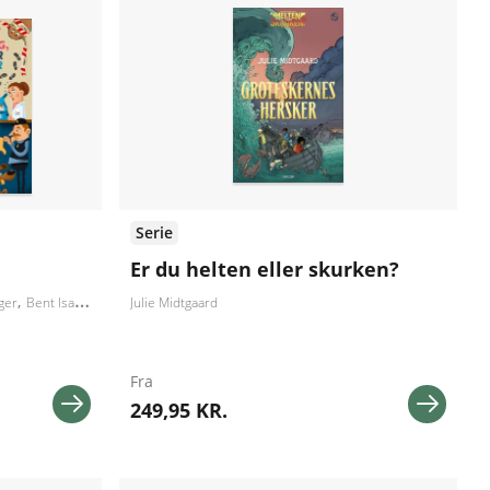
Serie
Er du helten eller skurken?
ger
Bent Isager-Nielsen
Julie Midtgaard
Eske Willerslev
Svend Brinkmann
Jeanette Varberg
Sø
Fra
249,95 KR.