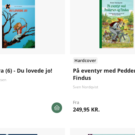
Hardcover
a (6) - Du lovede jo!
På eventyr med Pedde
Findus
dsen
Sven Nordqvist
Fra
249,95 KR.